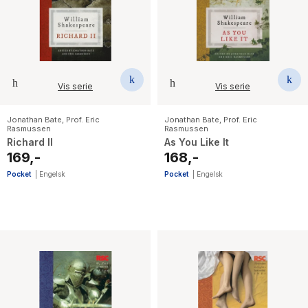
Vis serie
Vis serie
Jonathan Bate
,
Prof. Eric
Jonathan Bate
,
Prof. Eric
Rasmussen
Rasmussen
Richard II
As You Like It
169,-
168,-
Pocket
|
Engelsk
Pocket
|
Engelsk