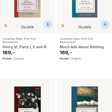
Vis serie
Vis serie
Jonathan Bate
,
Prof. Eric
Jonathan Bate
,
Prof. Eric
Rasmussen
Rasmussen
Henry VI, Parts I, II and III
Much Ado About Nothing
169,-
169,-
Pocket
|
Engelsk
Pocket
|
Engelsk