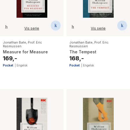
Vis serie
Vis serie
Jonathan Bate
,
Prof. Eric
Jonathan Bate
,
Prof. Eric
Rasmussen
Rasmussen
Measure for Measure
The Tempest
169,-
168,-
Pocket
|
Engelsk
Pocket
|
Engelsk