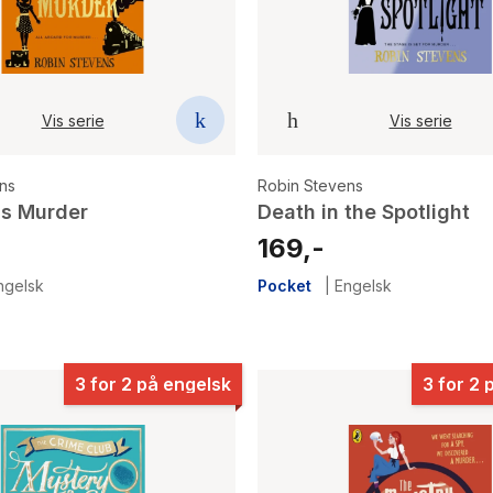
Vis serie
Vis serie
ns
Robin Stevens
ss Murder
Death in the Spotlight
169,-
ngelsk
Pocket
|
Engelsk
3 for 2 på engelsk
3 for 2 