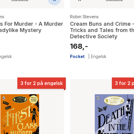
ns
Robin Stevens
s For Murder - A Murder
Cream Buns and Crime -
adylike Mystery
Tricks and Tales from t
Detective Society
168,-
ngelsk
Pocket
|
Engelsk
3 for 2 på engelsk
3 for 2 