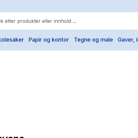
kolesaker
Papir og kontor
Tegne og male
Gaver, i
ulære søk
Pokemon
One piece
Fury Bound - Sable Sorensen
Yesteryear
Elizabeth Strout
Hitster
Hypopressiv trening
The Housemaid