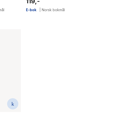
119,-
mål
E-bok
|
Norsk bokmål