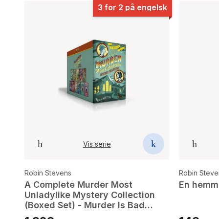
3 for 2 på engelsk
Vis serie
Robin Stevens
Robin Steve
A Complete Murder Most
En hemme
Unladylike Mystery Collection
(Boxed Set) - Murder Is Bad
Manners; Poison Is Not Polite;