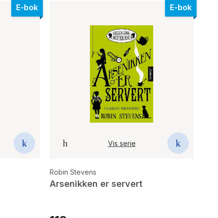
E-bok
E-bok
Vis serie
Robin Stevens
Arsenikken er servert