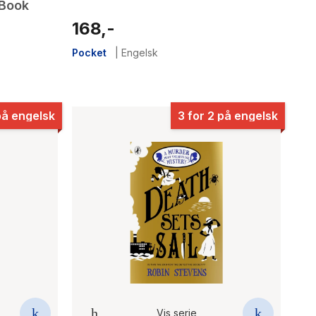
 Book
168,-
Pocket
|
Engelsk
på engelsk
3 for 2 på engelsk
Vis serie