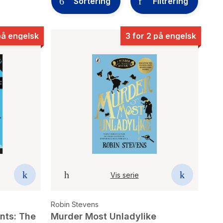
Sortering
Filtrering
på engelsk
3 for 2 på engelsk
Vis serie
Robin Stevens
nts: The
Murder Most Unladylike