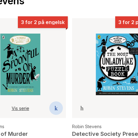
evens
3 for 2 på engelsk
3 for 2 
Vis serie
ns
Robin Stevens
 of Murder
Detective Society Prese