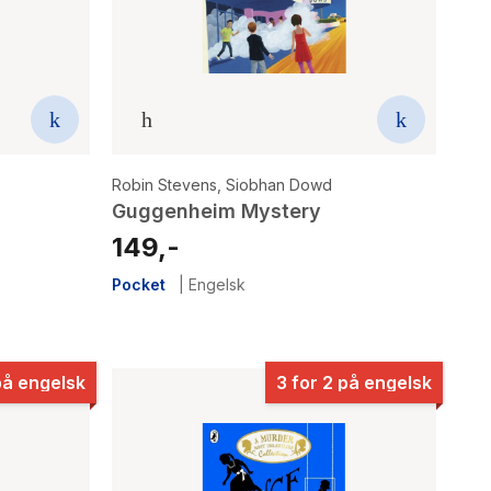
Robin Stevens
,
Siobhan Dowd
Guggenheim Mystery
149,-
Pocket
|
Engelsk
på engelsk
3 for 2 på engelsk