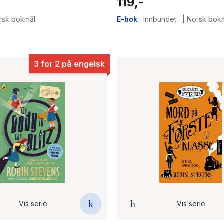
119,-
rsk bokmål
E-bok
Innbundet
|
Norsk bok
3 for 2 på engelsk
Vis serie
Vis serie