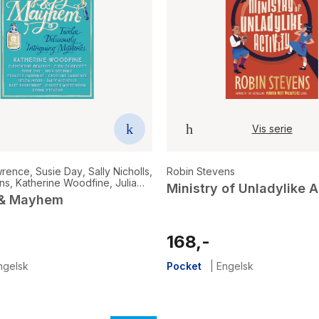
Vis serie
wrence
,
Susie Day
,
Sally Nicholls
,
Robin Stevens
ns
,
Katherine Woodfine
,
Julia
Ministry of Unladylike A
len Moss
,
Frances Hardinge
,
 & Mayhem
ott
,
Clementine Beauvais
168,-
ngelsk
Pocket
|
Engelsk