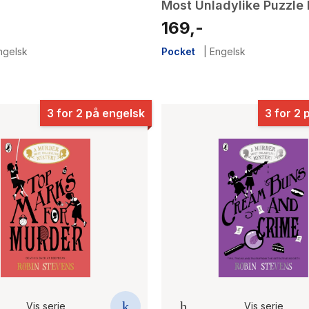
Most Unladylike Puzzle
169,-
ngelsk
Pocket
|
Engelsk
3 for 2 på engelsk
3 for 2 
Vis serie
Vis serie