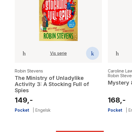
Vis serie
Robin Stevens
Caroline La
Robin Steve
The Ministry of Unladylike
Golding
,
He
Mystery
Activity 3: A Stocking Full of
Elen Caldec
Spies
149,-
168,-
Pocket
|
Engelsk
Pocket
|
E