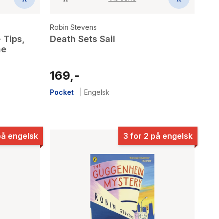
Robin Stevens
 Tips,
Death Sets Sail
he
169,-
Pocket
|
Engelsk
på engelsk
3 for 2 på engelsk