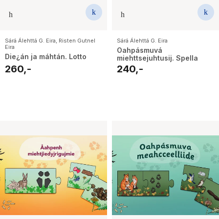
Sárá Álehttá G. Eira
,
Risten Gutnel
Sárá Álehttá G. Eira
Eira
Oahpásmuvá
Die¿án ja máhtán. Lotto
miehttsejuhtusij. Spella
260,-
240,-