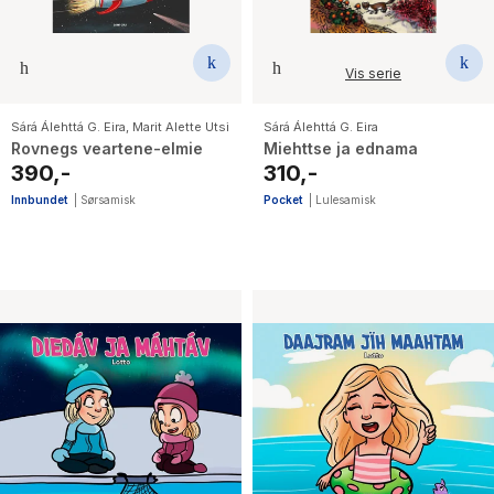
Vis serie
Sárá Álehttá G. Eira
,
Marit Alette Utsi
Sárá Álehttá G. Eira
Rovnegs veartene-elmie
Miehttse ja ednama
390,-
310,-
Innbundet
|
Sørsamisk
Pocket
|
Lulesamisk