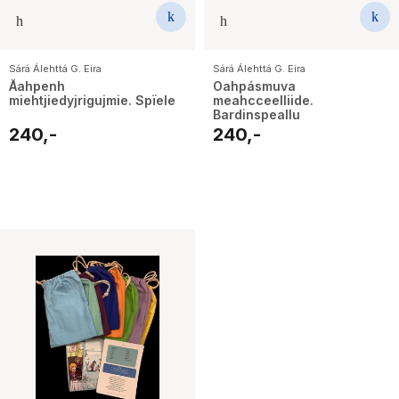
Sárá Álehttá G. Eira
Sárá Álehttá G. Eira
Åahpenh
Oahpásmuva
miehtjiedyjrigujmie. Spïele
meahcceelliide.
Bardinspeallu
240,-
240,-