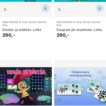
Sárá Álehttá G. Eira
,
Risten Gutnel
Sárá Álehttá G. Eira
,
Risten Gutnel
Eira
Eira
Diedáv ja máhtáv. Lotto
Daajram jih maahtam. Lotto
260,-
260,-