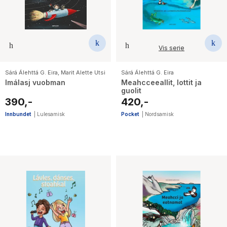
Vis serie
Sárá Álehttá G. Eira
,
Marit Alette Utsi
Sárá Álehttá G. Eira
Imálasj vuobman
Meahcceeallit, lottit ja
guolit
390,-
420,-
Innbundet
|
Lulesamisk
Pocket
|
Nordsamisk