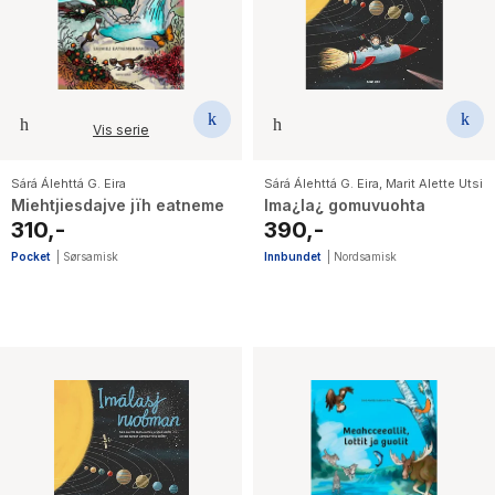
The Housemaid
Vis serie
Sárá Álehttá G. Eira
Sárá Álehttá G. Eira
,
Marit Alette Utsi
Miehtjiesdajve jïh eatneme
Ima¿la¿ gomuvuohta
310,-
390,-
Pocket
|
Sørsamisk
Innbundet
|
Nordsamisk