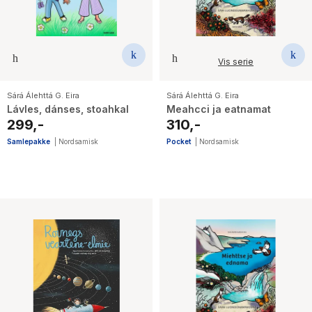
Vis serie
Sárá Álehttá G. Eira
Sárá Álehttá G. Eira
Lávles, dánses, stoahkal
Meahcci ja eatnamat
299,-
310,-
Samlepakke
|
Nordsamisk
Pocket
|
Nordsamisk