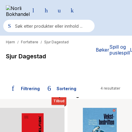
Hjem
Forfattere
Sjur Dagestad
/
/
Populære søk
Spill og
Bøker
puslespill
Sjur Dagestad
Pokemon
One piece
Fury Bound - Sable Sorensen
Filtrering
Sortering
4 resultater
Yesteryear
Bøker skrevet av Sjur Dagestad
Elizabeth Strout
Tilbud
Hitster
Hypopressiv trening