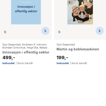
Sjur Dagestad
,
Andreas K. Iversen
,
Sjur Dagestad
Bohdan Svinchuk
,
Hege Bø
,
Natalya
Martin og boblemaskinen
Gayda
Innovasjon i offentlig sektor
499,-
199,-
Innbundet
|
Norsk bokmål
Innbundet
|
Norsk bokmål
4
results
have
been
found}