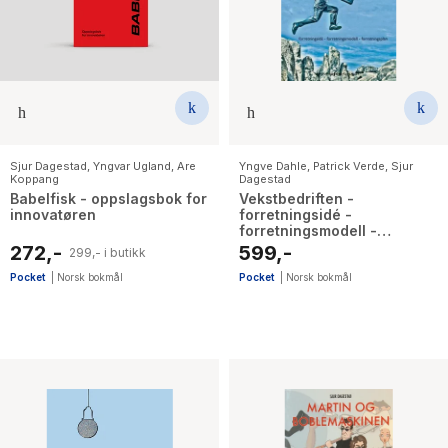
The Housemaid
Sjur Dagestad
,
Yngvar Ugland
,
Are
Yngve Dahle
,
Patrick Verde
,
Sjur
Koppang
Dagestad
Babelfisk - oppslagsbok for
Vekstbedriften -
innovatøren
forretningsidé -
forretningsmodell -
forretningsplan
272,-
599,-
299,- i butikk
Pocket
|
Norsk bokmål
Pocket
|
Norsk bokmål