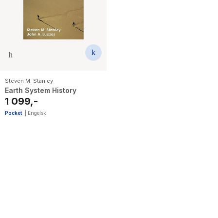
The Housemaid
Steven M. Stanley
Earth System History
1 099,-
Pocket
|
Engelsk
1
results
have
been
found}