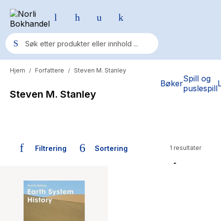
Hjem
Forfattere
Steven M. Stanley
/
/
Populære søk
Spill og
Bøker
puslespill
Steven M. Stanley
Pokemon
One piece
Fury Bound - Sable Sorensen
Filtrering
Sortering
1 resultater
Yesteryear
Bøker skrevet av Steven M. Stanley
Elizabeth Strout
Hitster
Hypopressiv trening