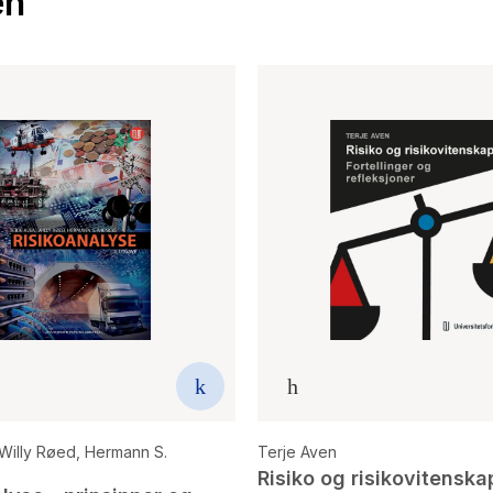
en
Willy Røed
,
Hermann S.
Terje Aven
Risiko og risikovitenska