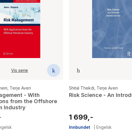
Vis serie
nnem
,
Terje Aven
Shital Thekdi
,
Terje Aven
agement - With
Risk Science - An Intro
ions from the Offshore
m Industry
-
1 699,-
ngelsk
Innbundet
|
Engelsk