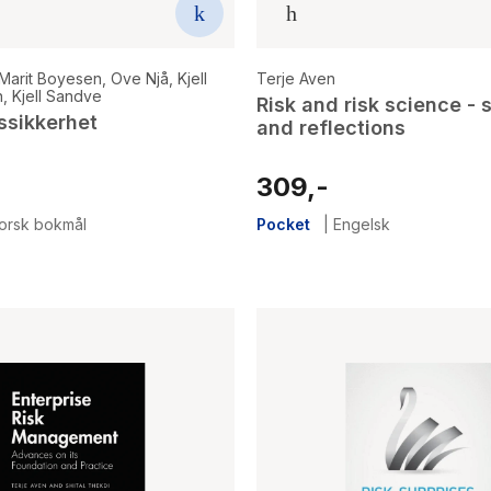
Marit Boyesen
,
Ove Njå
,
Kjell
Terje Aven
n
,
Kjell Sandve
Risk and risk science - 
sikkerhet
and reflections
309,-
orsk bokmål
Pocket
|
Engelsk