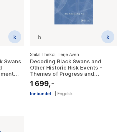
Shital Thekdi
,
Terje Aven
ck Swans
Decoding Black Swans and
d
Other Historic Risk Events -
sment
Themes of Progress and
Opportunity for Risk Science
1 699,-
Innbundet
|
Engelsk