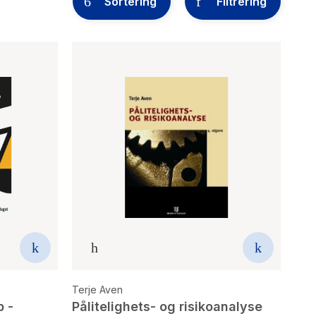
Sortering
Filtrering
Terje Aven
p -
Pålitelighets- og risikoanalyse