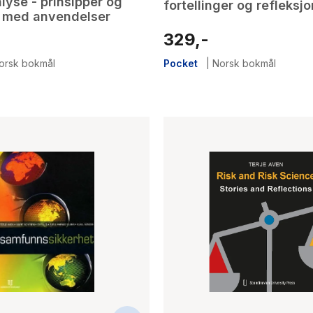
lyse - prinsipper og
fortellinger og refleksj
 med anvendelser
329,-
orsk bokmål
Pocket
|
Norsk bokmål