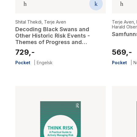
Shital Thekdi
,
Terje Aven
Terje Aven
,
Harald Olse
Decoding Black Swans and
Samfunns
Other Historic Risk Events -
Themes of Progress and
Opportunity for Risk Science
729,-
569,-
Pocket
|
Engelsk
Pocket
|
N