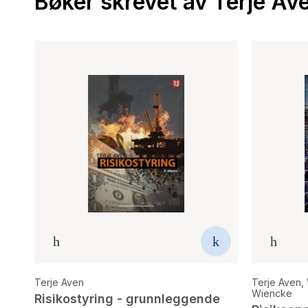
Bøker skrevet av Terje Av
Terje Aven
Terje Aven
,
Wiencke
Risikostyring - grunnleggende