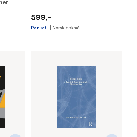
oner
599,-
Pocket
|
Norsk bokmål