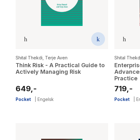
Shital Thekdi
,
Terje Aven
Shital Thekd
Think Risk - A Practical Guide to
Enterpri
Actively Managing Risk
Advances
Practice
649,-
719,-
Pocket
|
Engelsk
Pocket
|
E