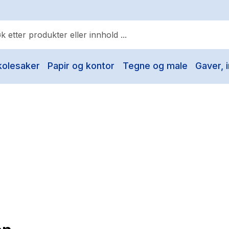
kolesaker
Papir og kontor
Tegne og male
Gaver, i
ulære søk
Pokemon
One piece
Fury Bound - Sable Sorensen
Yesteryear
Elizabeth Strout
Hitster
Hypopressiv trening
The Housemaid