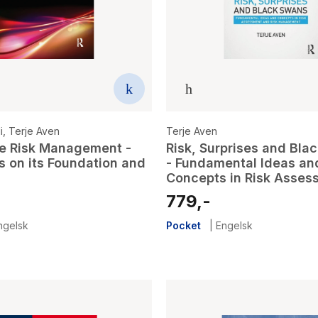
i
,
Terje Aven
Terje Aven
se Risk Management -
Risk, Surprises and Bla
 on its Foundation and
- Fundamental Ideas an
Concepts in Risk Asses
and Risk Management
779,-
ngelsk
Pocket
|
Engelsk