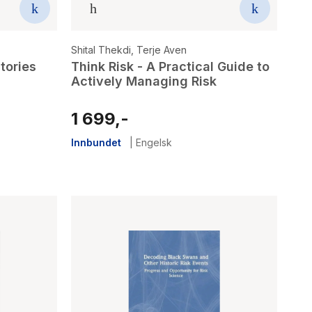
Shital Thekdi
,
Terje Aven
stories
Think Risk - A Practical Guide to
Actively Managing Risk
1 699,-
Innbundet
|
Engelsk