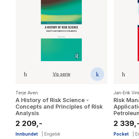
Vis serie
Terje Aven
Jan-Erik Vi
A History of Risk Science -
Risk Man
Concepts and Principles of Risk
Applicat
Analysis
Petroleu
2 209,-
2 339,
Innbundet
|
Engelsk
Pocket
|
E