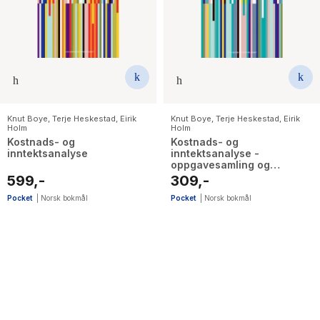
The Housemaid
Knut Boye
,
Terje Heskestad
,
Eirik
Knut Boye
,
Terje Heskestad
,
Eirik
Holm
Holm
Kostnads- og
Kostnads- og
inntektsanalyse
inntektsanalyse -
oppgavesamling og
løsningsforslag
599,-
309,-
Pocket
|
Norsk bokmål
Pocket
|
Norsk bokmål
2
results
have
been
found}