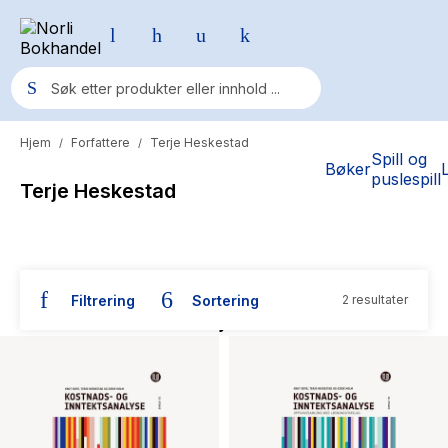
Hjem
Forfattere
Terje Heskestad
/
/
Populære søk
Spill og
Bøker
puslespill
Terje Heskestad
Pokemon
One piece
Fury Bound - Sable Sorensen
Filtrering
Sortering
2 resultater
Yesteryear
Bøker skrevet av Terje Heskestad
Elizabeth Strout
Hitster
Hypopressiv trening