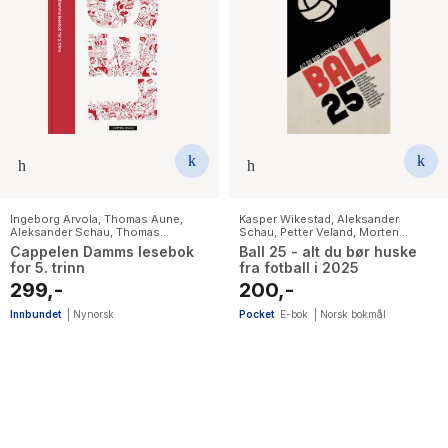
Ingeborg Arvola
,
Thomas Aune
,
Kasper Wikestad
,
Aleksander
Aleksander Schau
,
Thomas
Schau
,
Petter Veland
,
Morten
Brunstrøm
,
Elin Hansson
,
Birgitte
Galåsen
,
Runar Skrøvset
,
Thore
Cappelen Damms lesebok
Ball 25 - alt du bør huske
Klahn
,
Karen Margrete Kilane
,
Lena
Haugstad
,
Christopher Hylland
,
for 5. trinn
fra fotball i 2025
Lindahl
,
Lars Mæhle
,
Bjørn F. Rørvik
,
Simen V. Gonsholt
,
Pål Karstensen
,
Gulraiz Sharif
,
Kari Stai
,
Simon
Emanuel Rosu
,
Per Asbjørn Solberg
,
299,-
200,-
Stranger
Geir Jacobsen
,
Thomas Aune
Innbundet
|
Nynorsk
Pocket
E-bok
|
Norsk bokmål
26
results
have