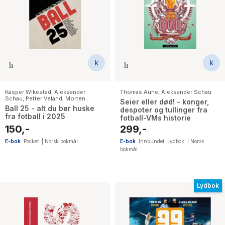
Kasper Wikestad
,
Aleksander
Thomas Aune
,
Aleksander Schau
Schau
,
Petter Veland
,
Morten
Seier eller død! - konger,
Galåsen
,
Runar Skrøvset
,
Thore
Ball 25 - alt du bør huske
despoter og tullinger fra
Haugstad
,
Christopher Hylland
,
fra fotball i 2025
fotball-VMs historie
Simen V. Gonsholt
,
Pål Karstensen
,
Emanuel Rosu
,
Per Asbjørn Solberg
,
150,-
299,-
Geir Jacobsen
,
Thomas Aune
E-bok
Pocket
|
Norsk bokmål
E-bok
Innbundet
Lydbok
|
Norsk
bokmål
Lydbok