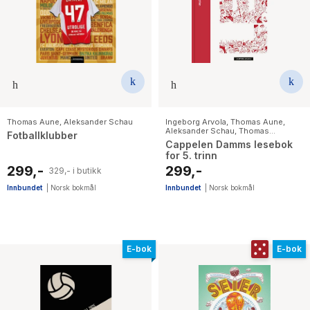
Thomas Aune
,
Aleksander Schau
Ingeborg Arvola
,
Thomas Aune
,
Aleksander Schau
,
Thomas
Fotballklubber
Brunstrøm
,
Elin Hansson
,
Birgitte
Cappelen Damms lesebok
Klahn
,
Karen Margrete Kilane
,
Lena
for 5. trinn
Lindahl
,
Lars Mæhle
,
Bjørn F. Rørvik
,
Gulraiz Sharif
,
Kari Stai
,
Simon
299,-
299,-
329,- i butikk
Stranger
Innbundet
|
Norsk bokmål
Innbundet
|
Norsk bokmål
E-bok
E-bok