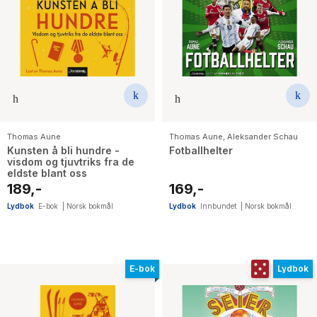
Thomas Aune
Thomas Aune
,
Aleksander Schau
Kunsten å bli hundre -
Fotballhelter
visdom og tjuvtriks fra de
eldste blant oss
189,-
169,-
Lydbok
E-bok
|
Norsk bokmål
Lydbok
Innbundet
|
Norsk bokmål
E-bok
Lydbok