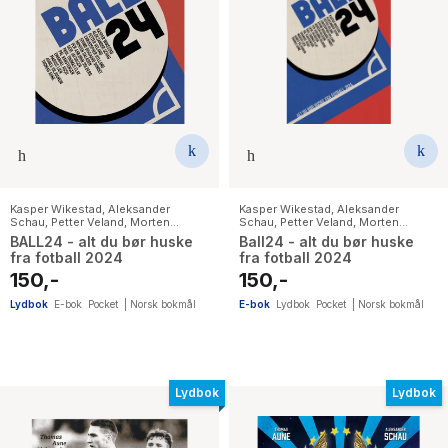
Kasper Wikestad
,
Aleksander
Kasper Wikestad
,
Aleksander
Schau
,
Petter Veland
,
Morten
Schau
,
Petter Veland
,
Morten
Galåsen
,
Eivind Bisgaard Sundet
,
Galåsen
,
Eivind Bisgaard Sundet
,
BALL24 - alt du bør huske
Ball24 - alt du bør huske
Paul Thomas Clay
,
Christopher
Paul Thomas Clay
,
Christopher
fra fotball 2024
fra fotball 2024
Hylland
,
Agnes Viljugrein
,
Pål
Hylland
,
Agnes Viljugrein
,
Pål
Karstensen
,
Emanuel Rosu
,
Marius
Karstensen
,
Emanuel Rosu
,
Marius
150,-
150,-
Lien
,
Per Asbjørn Solberg
,
Geir
Lien
,
Per Asbjørn Solberg
,
Geir
Jacobsen
,
Thomas Aune
Jacobsen
,
Thomas Aune
Lydbok
E-bok
Pocket
|
Norsk bokmål
E-bok
Lydbok
Pocket
|
Norsk bokmål
Lydbok
Lydbok