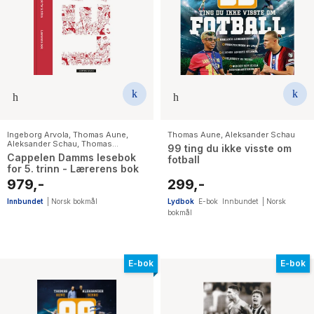
Ingeborg Arvola
,
Thomas Aune
,
Thomas Aune
,
Aleksander Schau
Aleksander Schau
,
Thomas
99 ting du ikke visste om
Brunstrøm
,
Elin Hansson
,
Birgitte
Cappelen Damms lesebok
fotball
Klahn
,
Karen Margrete Kilane
,
Lena
for 5. trinn - Lærerens bok
Lindahl
,
Lars Mæhle
,
Bjørn F. Rørvik
,
Gulraiz Sharif
,
Kari Stai
,
Simon
979,-
299,-
Stranger
Innbundet
|
Norsk bokmål
Lydbok
E-bok
Innbundet
|
Norsk
bokmål
E-bok
E-bok