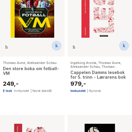
Thomas Aune
,
Aleksander Schau
Ingeborg Arvola
,
Thomas Aune
,
Aleksander Schau
,
Thomas
Den store boka om fotball-
Brunstrøm
,
Elin Hansson
,
Birgitte
Cappelen Damms lesebok
VM
Klahn
,
Karen Margrete Kilane
,
Lena
for 5. trinn - Lærarens bok
Lindahl
,
Lars Mæhle
,
Bjørn F. Rørvik
,
Gulraiz Sharif
,
Kari Stai
,
Simon
249,-
979,-
Stranger
E-bok
Innbundet
|
Norsk bokmål
Innbundet
|
Nynorsk