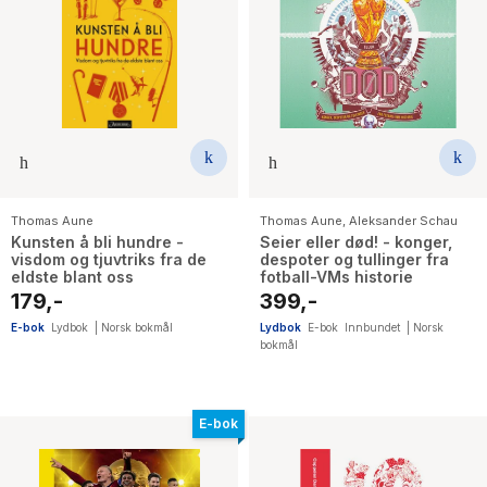
Thomas Aune
Thomas Aune
,
Aleksander Schau
Kunsten å bli hundre -
Seier eller død! - konger,
visdom og tjuvtriks fra de
despoter og tullinger fra
eldste blant oss
fotball-VMs historie
179,-
399,-
E-bok
Lydbok
|
Norsk bokmål
Lydbok
E-bok
Innbundet
|
Norsk
bokmål
E-bok