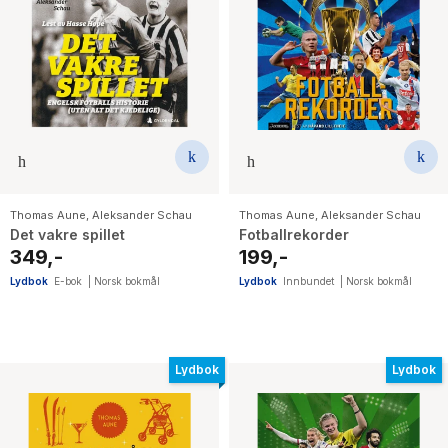
Thomas Aune
,
Aleksander Schau
Thomas Aune
,
Aleksander Schau
Det vakre spillet
Fotballrekorder
349,-
199,-
Lydbok
E-bok
|
Norsk bokmål
Lydbok
Innbundet
|
Norsk bokmål
Lydbok
Lydbok