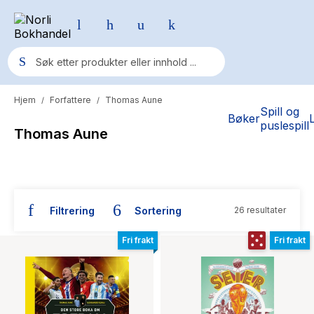
Hjem
Forfattere
Thomas Aune
/
/
Populære søk
Spill og
Bøker
puslespill
Thomas Aune
Pokemon
One piece
Fury Bound - Sable Sorensen
Filtrering
Sortering
26 resultater
Yesteryear
Bøker skrevet av Thomas Aune
Elizabeth Strout
Fri frakt
Fri frakt
Hitster
Hypopressiv trening