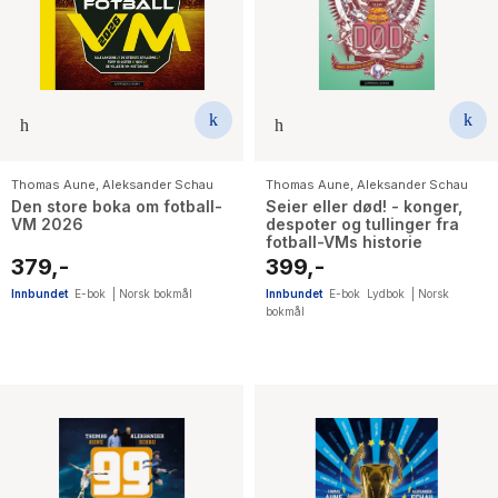
The Housemaid
Thomas Aune
,
Aleksander Schau
Thomas Aune
,
Aleksander Schau
Den store boka om fotball-
Seier eller død! - konger,
VM 2026
despoter og tullinger fra
fotball-VMs historie
379,-
399,-
Innbundet
E-bok
|
Norsk bokmål
Innbundet
E-bok
Lydbok
|
Norsk
bokmål