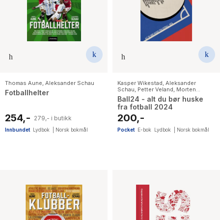
Thomas Aune
,
Aleksander Schau
Kasper Wikestad
,
Aleksander
Schau
,
Petter Veland
,
Morten
Fotballhelter
Galåsen
,
Eivind Bisgaard Sundet
,
Ball24 - alt du bør huske
Paul Thomas Clay
,
Christopher
fra fotball 2024
Hylland
,
Agnes Viljugrein
,
Pål
Karstensen
,
Emanuel Rosu
,
Marius
254,-
200,-
279,- i butikk
Lien
,
Per Asbjørn Solberg
,
Geir
Jacobsen
,
Thomas Aune
Innbundet
Lydbok
|
Norsk bokmål
Pocket
E-bok
Lydbok
|
Norsk bokmål