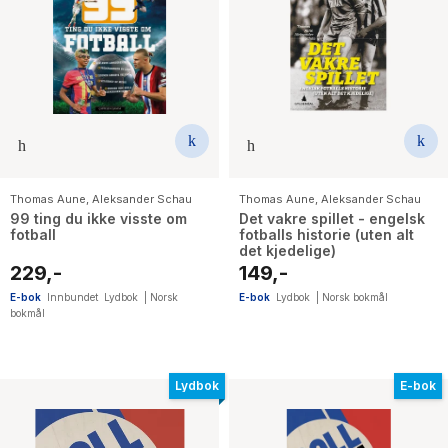
Thomas Aune
,
Aleksander Schau
Thomas Aune
,
Aleksander Schau
99 ting du ikke visste om
Det vakre spillet - engelsk
fotball
fotballs historie (uten alt
det kjedelige)
229,-
149,-
E-bok
Innbundet
Lydbok
|
Norsk
E-bok
Lydbok
|
Norsk bokmål
bokmål
Lydbok
E-bok