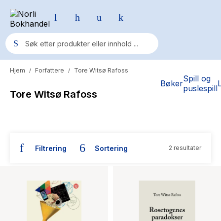
Hjem
Forfattere
Tore Witsø Rafoss
/
/
Populære søk
Spill og
Bøker
puslespill
Tore Witsø Rafoss
Pokemon
One piece
Fury Bound - Sable Sorensen
Filtrering
Sortering
2 resultater
Yesteryear
Bøker skrevet av Tore Witsø Rafoss
Elizabeth Strout
Hitster
Hypopressiv trening