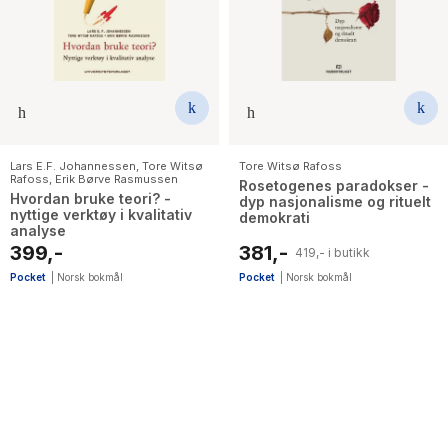
The Housemaid
Lars E.F. Johannessen
,
Tore Witsø
Tore Witsø Rafoss
Rafoss
,
Erik Børve Rasmussen
Rosetogenes paradokser -
Hvordan bruke teori? -
dyp nasjonalisme og rituelt
nyttige verktøy i kvalitativ
demokrati
analyse
399,-
381,-
419,- i butikk
Pocket
|
Norsk bokmål
Pocket
|
Norsk bokmål
2
results
have
been
found}