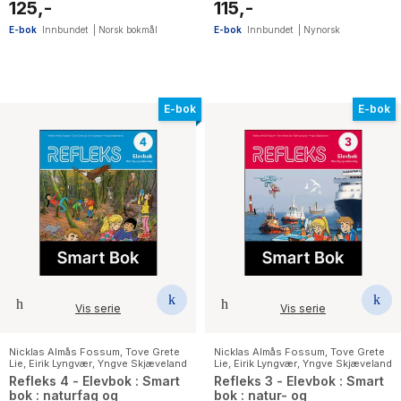
barnesteget
125,-
115,-
E-bok
Innbundet
|
Norsk bokmål
E-bok
Innbundet
|
Nynorsk
E-bok
E-bok
Vis serie
Vis serie
Nicklas Almås Fossum
,
Tove Grete
Nicklas Almås Fossum
,
Tove Grete
Lie
,
Eirik Lyngvær
,
Yngve Skjæveland
Lie
,
Eirik Lyngvær
,
Yngve Skjæveland
Refleks 4 - Elevbok : Smart
Refleks 3 - Elevbok : Smart
bok : naturfag og
bok : natur- og