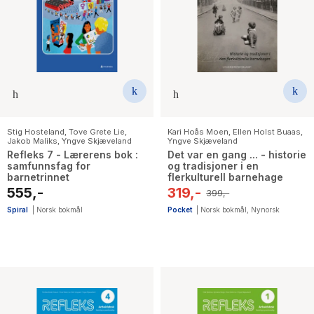
Stig Hosteland
,
Tove Grete Lie
,
Kari Hoås Moen
,
Ellen Holst Buaas
,
Jakob Maliks
,
Yngve Skjæveland
Yngve Skjæveland
Refleks 7 - Lærerens bok :
Det var en gang ... - historie
samfunnsfag for
og tradisjoner i en
barnetrinnet
flerkulturell barnehage
555,-
319,-
399,-
Spiral
|
Norsk bokmål
Pocket
|
Norsk bokmål
,
Nynorsk