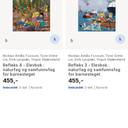
Nicklas Almås Fossum
,
Tove Grete
Nicklas Almås Fossum
,
Tove Grete
Lie
,
Eirik Lyngvær
,
Yngve Skjæveland
Lie
,
Eirik Lyngvær
,
Yngve Skjæveland
Refleks 4 - Elevbok :
Refleks 3 - Elevbok :
naturfag og samfunnsfag
naturfag og samfunnsfag
for barnesteget
for barnesteget
455,-
455,-
Innbundet
E-bok
|
Nynorsk
Innbundet
E-bok
|
Nynorsk
44
results
have