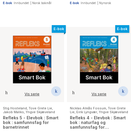
E-bok
Innbundet
|
Norsk bokmål
E-bok
Innbundet
|
Nynorsk
E-bok
E-bok
Vis serie
Vis serie
Stig Hosteland
,
Tove Grete Lie
,
Nicklas Almås Fossum
,
Tove Grete
Jakob Maliks
,
Yngve Skjæveland
Lie
,
Eirik Lyngvær
,
Yngve Skjæveland
Refleks 5 - Elevbok : Smart
Refleks 4 - Elevbok : Smart
bok : samfunnsfag for
bok : naturfag og
barnetrinnet
samfunnsfag for