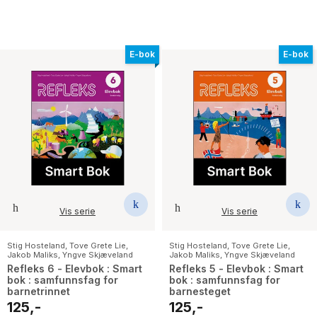
E-bok
E-bok
Vis serie
Vis serie
Stig Hosteland
,
Tove Grete Lie
,
Stig Hosteland
,
Tove Grete Lie
,
Jakob Maliks
,
Yngve Skjæveland
Jakob Maliks
,
Yngve Skjæveland
Refleks 6 - Elevbok : Smart
Refleks 5 - Elevbok : Smart
bok : samfunnsfag for
bok : samfunnsfag for
barnetrinnet
barnesteget
125,-
125,-