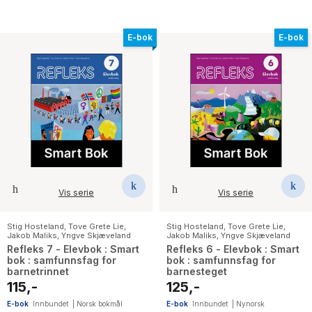
E-bok
E-bok
Vis serie
Vis serie
Stig Hosteland
,
Tove Grete Lie
,
Stig Hosteland
,
Tove Grete Lie
,
Jakob Maliks
,
Yngve Skjæveland
Jakob Maliks
,
Yngve Skjæveland
Refleks 7 - Elevbok : Smart
Refleks 6 - Elevbok : Smart
bok : samfunnsfag for
bok : samfunnsfag for
barnetrinnet
barnesteget
115,-
125,-
E-bok
Innbundet
|
Norsk bokmål
E-bok
Innbundet
|
Nynorsk