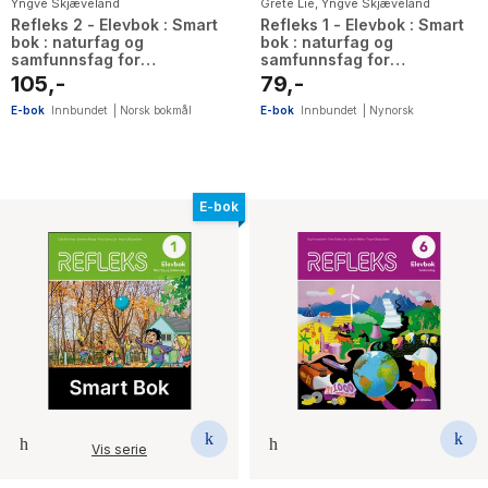
Yngve Skjæveland
Grete Lie
,
Yngve Skjæveland
Refleks 2 - Elevbok : Smart
Refleks 1 - Elevbok : Smart
bok : naturfag og
bok : naturfag og
samfunnsfag for
samfunnsfag for
barnetrinnet
barnesteget
105,-
79,-
E-bok
Innbundet
|
Norsk bokmål
E-bok
Innbundet
|
Nynorsk
E-bok
Vis serie