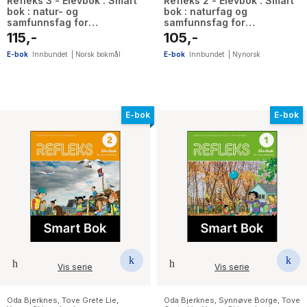
Refleks 3 - Elevbok : Smart
Refleks 2 - Elevbok : Smart
bok : natur- og
bok : naturfag og
samfunnsfag for
samfunnsfag for
barnetrinnet
barnesteget
115,-
105,-
E-bok
Innbundet
|
Norsk bokmål
E-bok
Innbundet
|
Nynorsk
E-bok
E-bok
Vis serie
Vis serie
Oda Bjerknes
,
Tove Grete Lie
,
Oda Bjerknes
,
Synnøve Borge
,
Tove