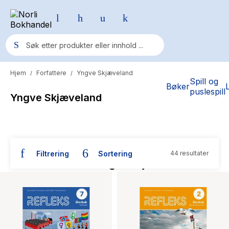
Hjem
Forfattere
Yngve Skjæveland
/
/
Populære søk
Spill og
Bøker
puslespill
Yngve Skjæveland
Pokemon
One piece
Fury Bound - Sable Sorensen
Filtrering
Sortering
44 resultater
Yesteryear
Bøker skrevet av Yngve Skjæveland
Elizabeth Strout
Hitster
Hypopressiv trening