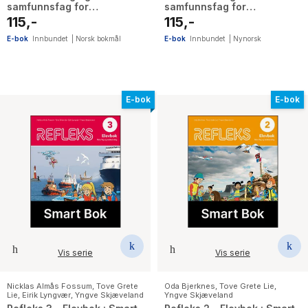
samfunnsfag for
samfunnsfag for
barnetrinnet
barnetsteget
115,-
115,-
E-bok
Innbundet
|
Norsk bokmål
E-bok
Innbundet
|
Nynorsk
E-bok
E-bok
Vis serie
Vis serie
Nicklas Almås Fossum
,
Tove Grete
Oda Bjerknes
,
Tove Grete Lie
,
Lie
,
Eirik Lyngvær
,
Yngve Skjæveland
Yngve Skjæveland