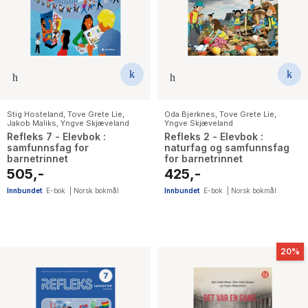
The Housemaid
Stig Hosteland
,
Tove Grete Lie
,
Oda Bjerknes
,
Tove Grete Lie
,
Jakob Maliks
,
Yngve Skjæveland
Yngve Skjæveland
Refleks 7 - Elevbok :
Refleks 2 - Elevbok :
samfunnsfag for
naturfag og samfunnsfag
barnetrinnet
for barnetrinnet
505,-
425,-
Innbundet
E-bok
|
Norsk bokmål
Innbundet
E-bok
|
Norsk bokmål
20%