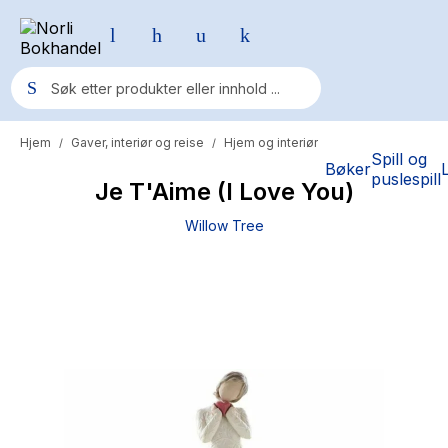
Hjem
Gaver, interiør og reise
Hjem og interiør
/
/
Populære søk
Spill og
Bøker
puslespill
Je T'Aime (I Love You)
Pokemon
Willow Tree
One piece
Fury Bound - Sable Sorensen
Yesteryear
Elizabeth Strout
Hitster
Hypopressiv trening