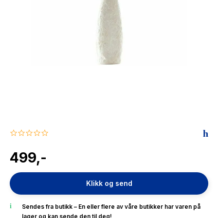
The Housemaid
0.0
star
rating
499,-
Klikk og send
Sendes fra butikk – En eller flere av våre butikker har varen på
lager og kan sende den til deg!