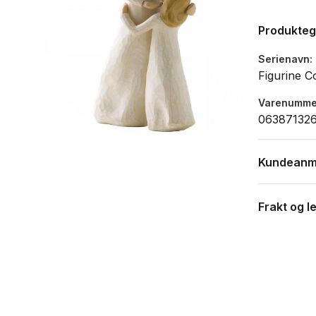
Produkte
Serienavn
Figurine Co
Varenumme
06387132
Kundeanm
Frakt og l