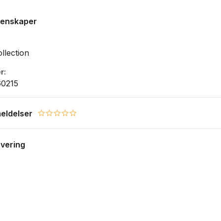
genskaper
llection
r
60215
eldelser
0.0 star rating
evering