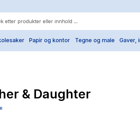
kolesaker
Papir og kontor
Tegne og male
Gaver, i
ulære søk
Pokemon
One piece
Fury Bound - Sable Sorensen
her & Daughter
Yesteryear
Elizabeth Strout
e
Hitster
Hypopressiv trening
The Housemaid