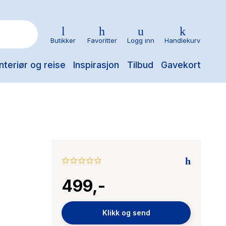
Butikker
Favoritter
Logg inn
Handlekurv
nteriør og reise
Inspirasjon
Tilbud
Gavekort
0.0
star
499,-
rating
Klikk og send