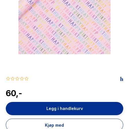
The Housemaid
0.0
star
rating
60,-
Legg i handlekurv
Kjøp med