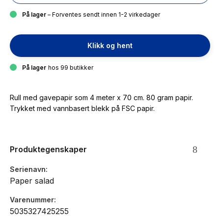
På lager
– Forventes sendt innen 1-2 virkedager
Klikk og hent
På lager
hos 99 butikker
Rull med gavepapir som 4 meter x 70 cm. 80 gram papir.
Trykket med vannbasert blekk på FSC papir.
Produktegenskaper
Serienavn
Paper salad
Varenummer
5035327425255