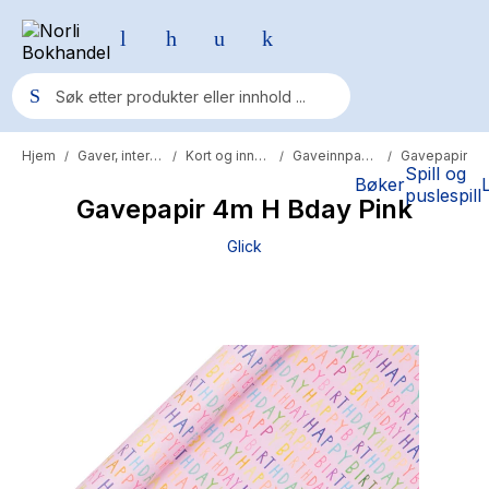
Hjem
Gaver, interiør og reise
Kort og innpakning
Gaveinnpakning
Gavepapir
/
/
/
/
Populære søk
Spill og
Bøker
puslespill
Gavepapir 4m H Bday Pink
Pokemon
Glick
One piece
Fury Bound - Sable Sorensen
Yesteryear
Elizabeth Strout
Hitster
Hypopressiv trening