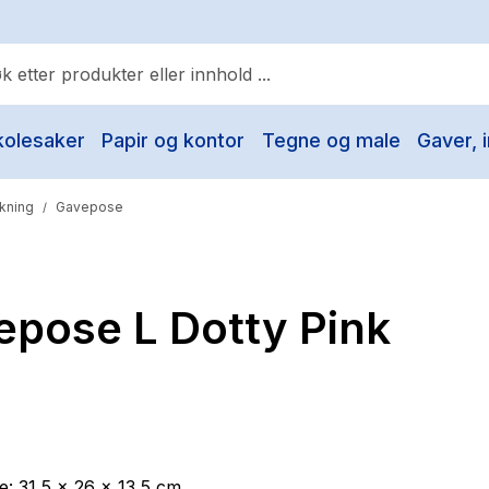
kolesaker
Papir og kontor
Tegne og male
Gaver, i
ulære søk
Pokemon
kning
Gavepose
/
One piece
Fury Bound - Sable Sorensen
epose L Dotty Pink
Yesteryear
Elizabeth Strout
Hitster
Hypopressiv trening
The Housemaid
e: 31,5 x 26 x 13,5 cm