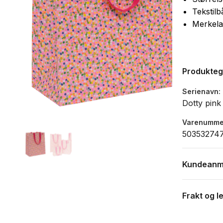
Tekstilb
Merkela
Produkte
Serienavn
Dotty pink
Varenumme
50353274
Kundeanm
Frakt og l