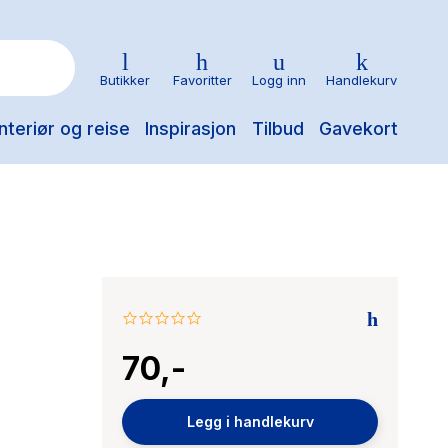
Butikker
Favoritter
Logg inn
Handlekurv
nteriør og reise
Inspirasjon
Tilbud
Gavekort
0.0
star
70,-
rating
Legg i handlekurv