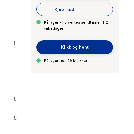
Kjøp med
På lager
– Forventes sendt innen 1-2
virkedager
Klikk og hent
På lager
hos 99 butikker