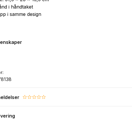
ånd i håndtaket
pp i samme design
genskaper
r
78138
eldelser
0.0 star rating
evering