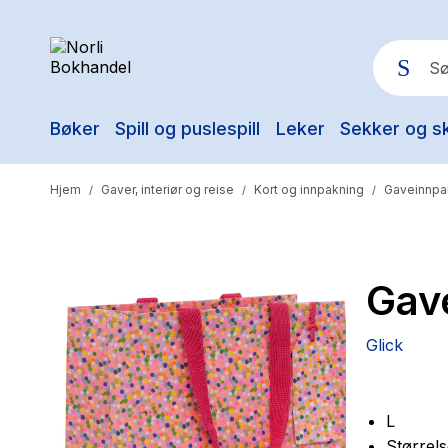
Bøker
Spill og puslespill
Leker
Sekker og s
Pop
Hjem
Gaver, interiør og reise
Kort og innpakning
Gaveinnpa
/
/
/
Gav
Glick
L
Størrels