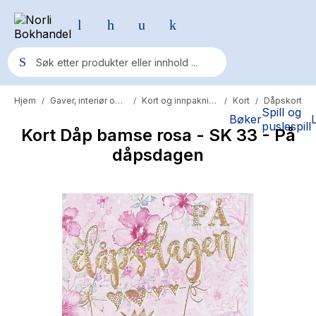
Hjem
Gaver, interiør og reise
Kort og innpakning
Kort
Dåpskort
/
/
/
/
Populære søk
Spill og
Bøker
puslespill
Kort Dåp bamse rosa - SK 33 - På
Pokemon
dåpsdagen
One piece
Fury Bound - Sable Sorensen
Yesteryear
Elizabeth Strout
Hitster
Hypopressiv trening