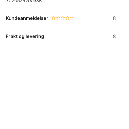
7070529200338
Kundeanmeldelser
0.0 star rating
Frakt og levering