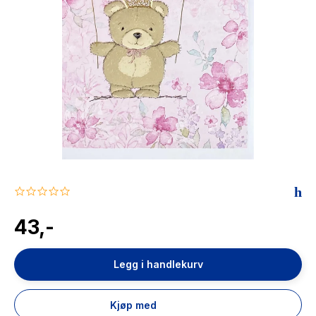
The Housemaid
0.0
star
rating
43,-
Legg i handlekurv
Kjøp med