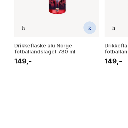
Drikkeflaske alu Norge
Drikkefl
fotballandslaget 730 ml
fotballa
149,-
149,-
2
results
have
been
found}