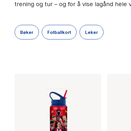
trening og tur – og for å vise lagånd hele ve
Bøker
Fotballkort
Leker