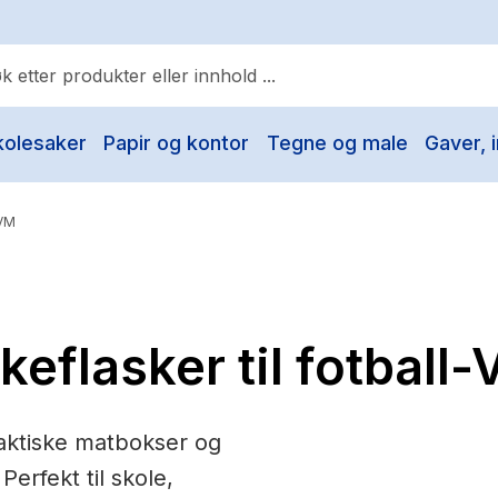
kolesaker
Papir og kontor
Tegne og male
Gaver, i
ulære søk
Pokemon
 VM
One piece
Fury Bound - Sable Sorensen
Yesteryear
keflasker til fotball
Elizabeth Strout
Hitster
aktiske matbokser og
Hypopressiv trening
Perfekt til skole,
The Housemaid