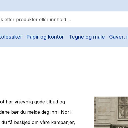
kolesaker
Papir og kontor
Tegne og male
Gaver, i
ulære søk
Pokemon
One piece
Fury Bound - Sable Sorensen
Yesteryear
Elizabeth Strout
t har vi jevnlig gode tilbud og
Hitster
dene bør du melde deg inn i
Norli
Hypopressiv trening
l du få beskjed om våre kampanjer,
The Housemaid