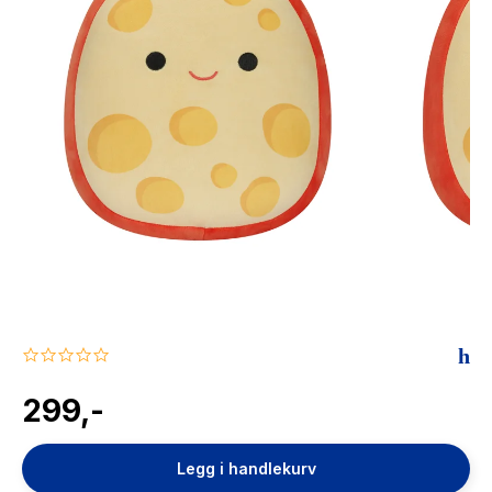
The Housemaid
0.0
star
rating
299,-
Legg i handlekurv