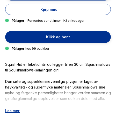
Kjøp med
På lager
– Forventes sendt innen 1-2 virkedager
Klikk og hent
På lager
hos 99 butikker
Squish-tid er leketid når du legger til en 30 cm Squishmallows
til Squishmallows-samlingen din!
Den søte og superklemmevennlige plysjen er laget av
høykvalitets- og supermyke materialer. Squishmallows sine
myke og fargerike personligheter bringer verden sammen og
gir uforglemmelige opplevelser som du kan dele med alle.
De er tilgjengelige i forskjellige størrelser og farger, og hver
Les mer
Squishmallows har sitt eget navn og sin egen unike