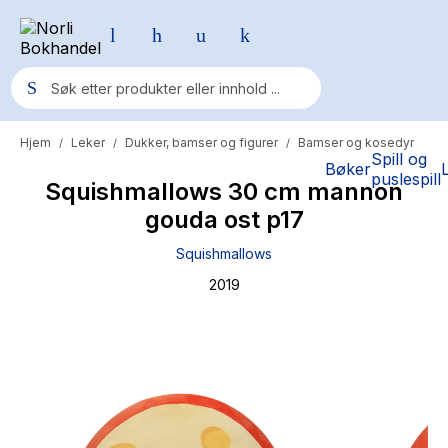
Hjem
Leker
Dukker, bamser og figurer
Bamser og kosedyr
/
/
/
Populære søk
Spill og
Bøker
puslespill
Squishmallows 30 cm mannon
Pokemon
gouda ost p17
One piece
Squishmallows
Fury Bound - Sable Sorensen
2019
Yesteryear
Elizabeth Strout
Hitster
Hypopressiv trening