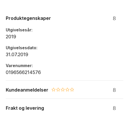
personlighet. De bringer glede og gir en følelse av eventyr
og vennskap til alle fansene sine, uansett hvor de er.
Produktegenskaper
Alder: fra 0 år
Utgivelsesår
Størrelse: 30 cm
2019
Utgivelsesdato
31.07.2019
Varenummer
0196566214576
Kundeanmeldelser
0.0 star rating
Frakt og levering