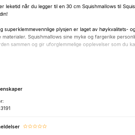
 er leketid når du legger til en 30 cm Squishmallows til Squ
din!
g superklemmevennlige plysjen er laget av høykvalitets- o
materialer. Squishmallows sine myke og fargerike personl
rden sammen og gir uforglemmelige opplevelser som du ka
engelige i forskjellige størrelser og farger, og hver Squishm
avn og sin egen unike personlighet. De bringer glede og gir 
 og vennskap til alle fansene sine, uansett hvor de er.
genskaper
ra 0 år
r
se: 30 cm
3191
eldelser
0.0 star rating