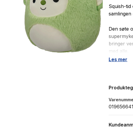
Squish-tid
samlingen 
Den søte o
supermyke 
bringer ve
med alle.
Les mer
De er tilgj
sitt eget n
av eventyr
Produkte
Alder: f
Varenumme
Størrel
019656641
Kundeanm