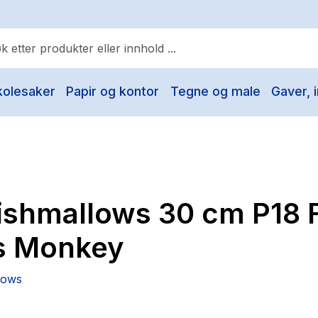
kolesaker
Papir og kontor
Tegne og male
Gaver, i
ulære søk
Pokemon
One piece
Fury Bound - Sable Sorensen
ishmallows 30 cm P18 
Yesteryear
Elizabeth Strout
ls Monkey
Hitster
lows
Hypopressiv trening
The Housemaid