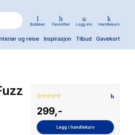
Butikker
Favoritter
Logg inn
Handlekurv
nteriør og reise
Inspirasjon
Tilbud
Gavekort
Fuzz
0.0
star
299,-
rating
Legg i handlekurv