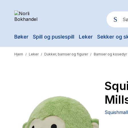
Bøker
Spill og puslespill
Leker
Sekker og s
Pop
Hjem
Leker
Dukker, bamser og figurer
Bamser og kosedyr
/
/
/
Squ
Mil
Squishmal