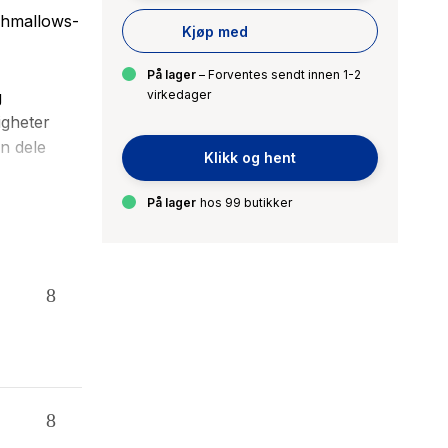
ishmallows-
Kjøp med
På lager
– Forventes sendt innen 1-2
g
virkedager
igheter
n dele
Klikk og hent
På lager
hos 99 butikker
allows har
en følelse