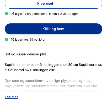
Kjøp med
På lager
– Forventes sendt innen 1-2 virkedager
Klikk og hent
På lager
hos 99 butikker
Søt og super-klembar plysj.
Squish-tid er leketid når du legger til en 30 cm Squishmallows
til Squishmallows-samlingen din!
Den søte og superklemmevennlige plysjen er laget av
høykvalitets- og supermyke materialer. Squishmallows sine
myke og fargerike personligheter bringer verden sammen og
gir uforglemmelige opplevelser som du kan dele med alle. De
Les mer
er tilgjengelige i forskjellige størrelser og farger, og hver
Squishmallows har sitt eget navn og sin egen unike