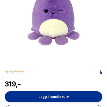
The Housemaid
0.0
star
rating
319,-
Legg i handlekurv