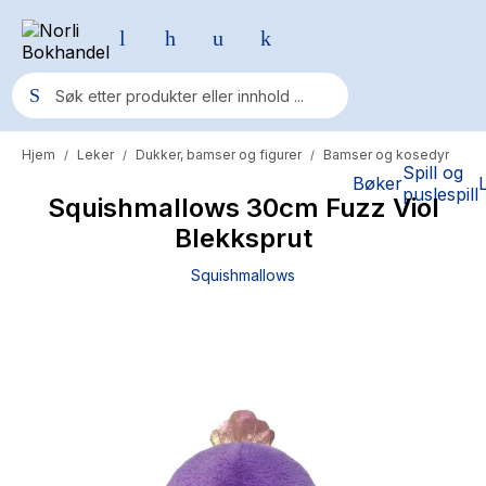
Hjem
Leker
Dukker, bamser og figurer
Bamser og kosedyr
/
/
/
Populære søk
Spill og
Bøker
puslespill
Squishmallows 30cm Fuzz Viol
Pokemon
Blekksprut
One piece
Squishmallows
Fury Bound - Sable Sorensen
Yesteryear
Elizabeth Strout
Hitster
Hypopressiv trening