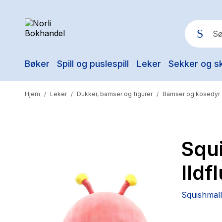
Bøker
Spill og puslespill
Leker
Sekker og s
Pop
Hjem
Leker
Dukker, bamser og figurer
Bamser og kosedyr
/
/
/
Squ
Ildf
Squishmal