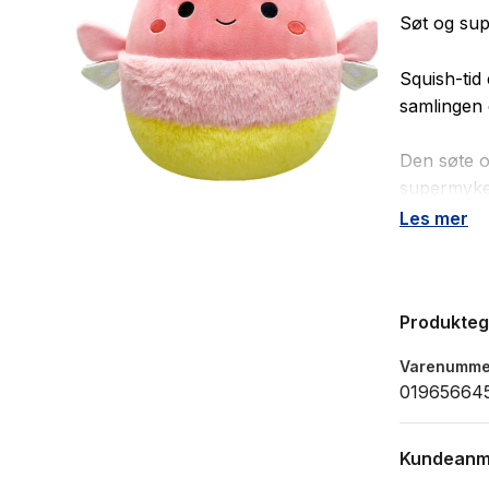
Søt og sup
Squish-tid
samlingen 
Den søte o
supermyke 
bringer ve
Les mer
med alle. D
Squishmall
glede og g
Produkte
de er.
Varenumme
Alder: f
01965664
Størrel
Kundeanm