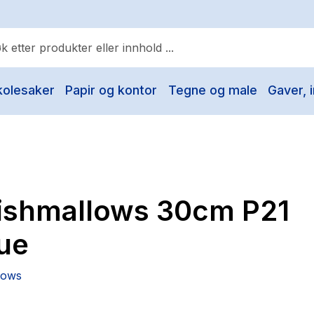
kolesaker
Papir og kontor
Tegne og male
Gaver, i
ulære søk
Pokemon
One piece
Fury Bound - Sable Sorensen
ishmallows 30cm P21
Yesteryear
Elizabeth Strout
lue
Hitster
lows
Hypopressiv trening
The Housemaid