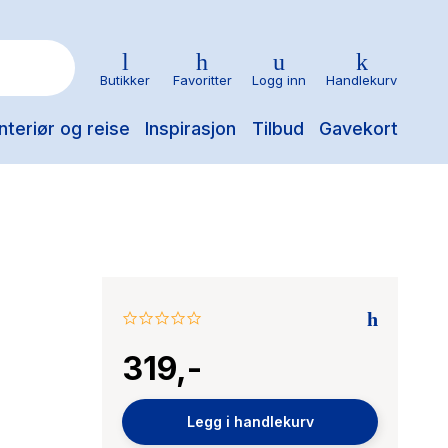
Butikker
Favoritter
Logg inn
Handlekurv
nteriør og reise
Inspirasjon
Tilbud
Gavekort
0.0
star
319,-
rating
Legg i handlekurv