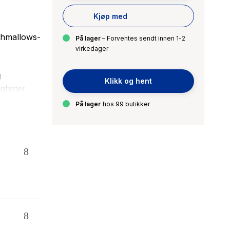
Kjøp med
ishmallows-
På lager
– Forventes sendt innen 1-2
virkedager
g
Klikk og hent
igheter
n dele
På lager
hos 99 butikker
bringer
ansett hvor