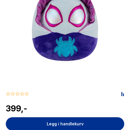
The Housemaid
0.0
star
rating
399,-
Legg i handlekurv