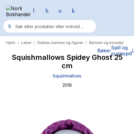
Hjem
Leker
Dukker, bamser og figurer
Bamser og kosedyr
/
/
/
Populære søk
Spill og
Bøker
puslespill
Squishmallows Spidey Ghost 25
Pokemon
cm
One piece
Squishmallows
Fury Bound - Sable Sorensen
2019
Yesteryear
Elizabeth Strout
Hitster
Hypopressiv trening