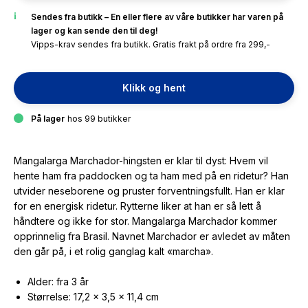
Sendes fra butikk – En eller flere av våre butikker har varen på
lager og kan sende den til deg!
Vipps-krav sendes fra butikk. Gratis frakt på ordre fra 299,-
Klikk og hent
På lager
hos 99 butikker
Mangalarga Marchador-hingsten er klar til dyst: Hvem vil
hente ham fra paddocken og ta ham med på en ridetur? Han
utvider neseborene og pruster forventningsfullt. Han er klar
for en energisk ridetur. Rytterne liker at han er så lett å
håndtere og ikke for stor. Mangalarga Marchador kommer
opprinnelig fra Brasil. Navnet Marchador er avledet av måten
den går på, i et rolig ganglag kalt «marcha».
Alder: fra 3 år
Størrelse: 17,2 x 3,5 x 11,4 cm