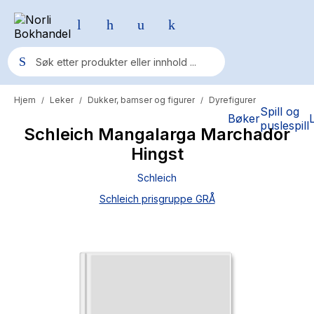
Hjem
Leker
Dukker, bamser og figurer
Dyrefigurer
/
/
/
Populære søk
Spill og
Bøker
puslespill
Schleich Mangalarga Marchador
Pokemon
Hingst
One piece
Schleich
Fury Bound - Sable Sorensen
Schleich prisgruppe GRÅ
Yesteryear
Elizabeth Strout
Hitster
Hypopressiv trening