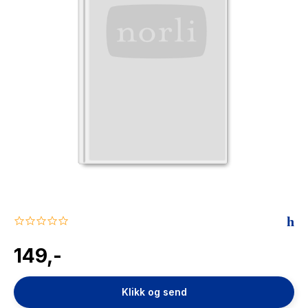
The Housemaid
0.0
star
rating
149,-
Klikk og send