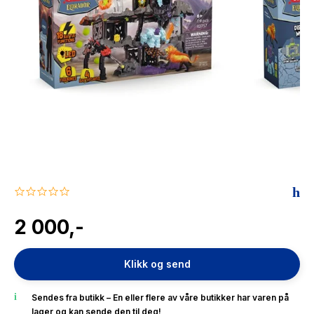
The Housemaid
0.0
star
rating
2 000,-
Klikk og send
Sendes fra butikk – En eller flere av våre butikker har varen på
lager og kan sende den til deg!