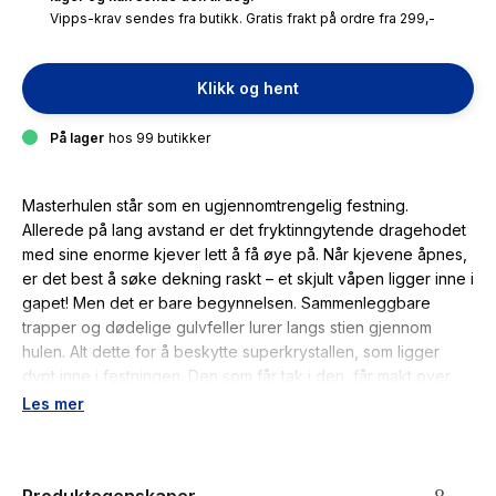
Vipps-krav sendes fra butikk. Gratis frakt på ordre fra 299,-
Klikk og hent
På lager
hos 99 butikker
Masterhulen står som en ugjennomtrengelig festning.
Allerede på lang avstand er det fryktinngytende dragehodet
med sine enorme kjever lett å få øye på. Når kjevene åpnes,
er det best å søke dekning raskt – et skjult våpen ligger inne i
gapet! Men det er bare begynnelsen. Sammenleggbare
trapper og dødelige gulvfeller lurer langs stien gjennom
hulen. Alt dette for å beskytte superkrystallen, som ligger
dypt inne i festningen. Den som får tak i den, får makt over
hele ELDRADOR®. Ikke rart den voktes så strengt! Den som
Les mer
våger seg inn i hulen, må dukke unna svingende hammere og
flyktige steiner. Det er ingen enkel oppgave. Kan en
inntrenger klare å komme helt frem til superkrystallen?