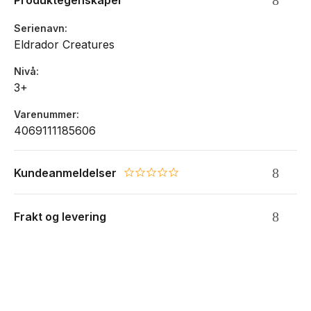
Produktegenskaper
Alder: fra 3 år
Serienavn
Eldrador Creatures
Nivå
3+
Varenummer
4069111185606
Kundeanmeldelser
0.0 star rating
Frakt og levering