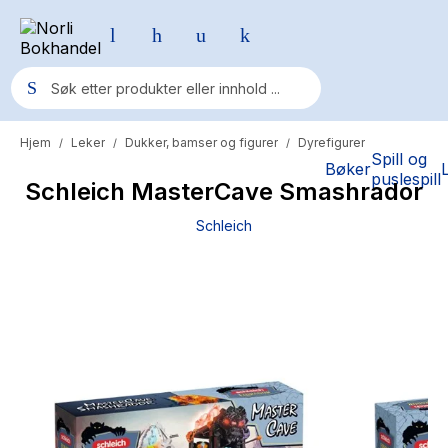
Hjem
Leker
Dukker, bamser og figurer
Dyrefigurer
/
/
/
Populære søk
Spill og
Bøker
puslespill
Schleich MasterCave Smashrador
Pokemon
Schleich
One piece
Fury Bound - Sable Sorensen
Yesteryear
Elizabeth Strout
Hitster
Hypopressiv trening