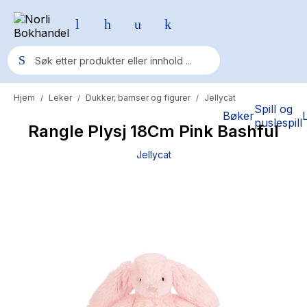
Hjem
Leker
Dukker, bamser og figurer
Jellycat
/
/
/
Populære søk
Spill og
Bøker
puslespill
Rangle Plysj 18Cm Pink Bashful
Pokemon
Jellycat
One piece
Fury Bound - Sable Sorensen
Yesteryear
Elizabeth Strout
Hitster
Hypopressiv trening