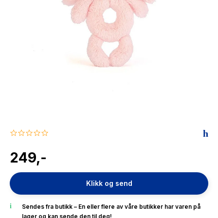
The Housemaid
0.0
star
rating
249,-
Klikk og send
Sendes fra butikk – En eller flere av våre butikker har varen på
lager og kan sende den til deg!