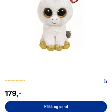
The Housemaid
0.0
star
rating
179,-
Klikk og send