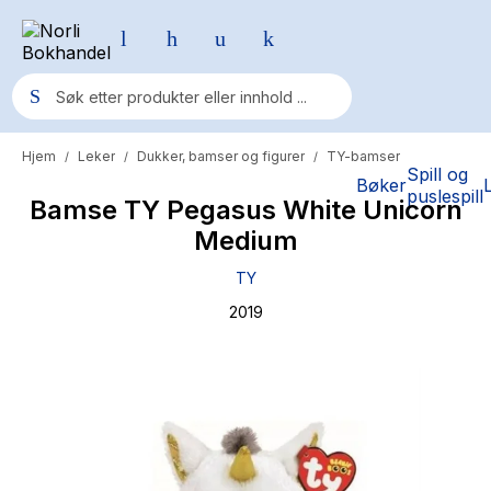
Hjem
Leker
Dukker, bamser og figurer
TY-bamser
/
/
/
Populære søk
Spill og
Bøker
puslespill
Bamse TY Pegasus White Unicorn
Pokemon
Medium
One piece
TY
Fury Bound - Sable Sorensen
2019
Yesteryear
Elizabeth Strout
Hitster
Hypopressiv trening