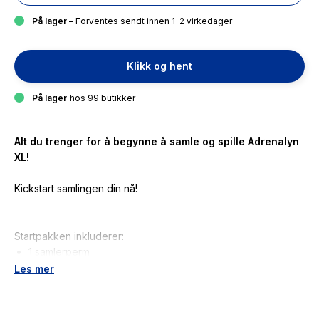
På lager
– Forventes sendt innen 1-2 virkedager
Klikk og hent
På lager
hos 99 butikker
Alt du trenger for å begynne å samle og spille Adrenalyn
XL!
Kickstart samlingen din nå!
Startpakken inkluderer:
1 samlerperm
3 boostere
Les mer
16-siders Collector's Guide
4 Limited Edition-kort