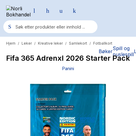
Hjem
Leker
Kreative leker
Samlekort
Fotballkort
/
/
/
/
Populære søk
Spill og
Bøker
puslespill
Fifa 365 Adrenxl 2026 Starter Pack
Pokemon
Panini
One piece
Fury Bound - Sable Sorensen
Yesteryear
Elizabeth Strout
Hitster
Hypopressiv trening