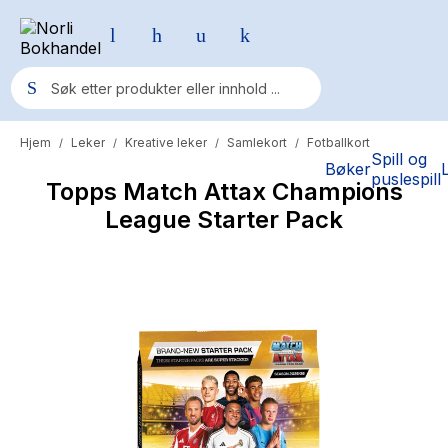
Hjem
Leker
Kreative leker
Samlekort
Fotballkort
/
/
/
/
Populære søk
Spill og
Bøker
puslespill
Topps Match Attax Champions
Pokemon
League Starter Pack
One piece
Fury Bound - Sable Sorensen
Yesteryear
Elizabeth Strout
Hitster
Hypopressiv trening