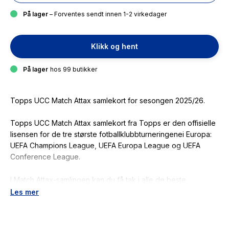
På lager
– Forventes sendt innen 1-2 virkedager
Klikk og hent
På lager
hos 99 butikker
Topps UCC Match Attax samlekort for sesongen 2025/26.
Topps UCC Match Attax samlekort fra Topps er den offisielle
lisensen for de tre største fotballklubbturneringenei Europa:
UEFA Champions League, UEFA Europa League og UEFA
Conference League.
I Match Attax-samlingen kan du få tak i alle de beste
fotballspillerne fra Europas beste klubblag: Lamine Yamal
Les mer
(Barcelona), Kylian Mbappè (Real Madrid), Ousmane
Dembelè (PSG). Kolleksjonenhar det velkjente
basiskortsettet, skinnende folier, spesialinnsatser, kort i