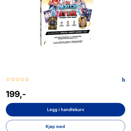
The Housemaid
0.0
star
rating
199,-
Legg i handlekurv
Kjøp med