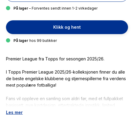
På lager
– Forventes sendt innen 1-2 virkedager
Klikk og hent
På lager
hos 99 butikker
Premier League fra Topps for sesongen 2025/26.
I Topps Premier League 2025/26-kolleksjonen finner du alle
de beste engelske klubbene og stjernespillerne fra verdens
mest populære fotballiga!
Fans vil oppleve en samling som aldri før, med et fullpakket
basissett, nye kortdesign, ettertraktede innstikk, limited
edition-kort og de populære Chrome-kortene. Samlere vil
Les mer
også finne ekte autografer med en utrolig høy treffrate, i
tillegg til introduksjonen av nummererte parallelkort.