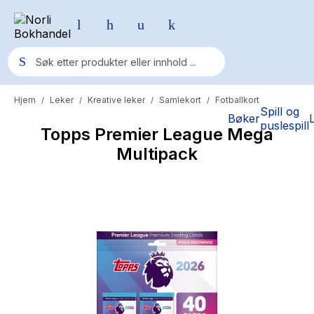
Hjem
Leker
Kreative leker
Samlekort
Fotballkort
/
/
/
/
Populære søk
Spill og
Bøker
puslespill
Topps Premier League Mega
Pokemon
Multipack
One piece
Fury Bound - Sable Sorensen
Yesteryear
Elizabeth Strout
Hitster
Hypopressiv trening