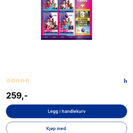
The Housemaid
0.0
star
rating
259,-
Legg i handlekurv
Kjøp med