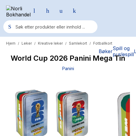
Hjem
Leker
Kreative leker
Samlekort
Fotballkort
/
/
/
/
Populære søk
Spill og
Bøker
puslespill
World Cup 2026 Panini Mega Tin
Pokemon
Panini
One piece
Fury Bound - Sable Sorensen
Yesteryear
Elizabeth Strout
Hitster
Hypopressiv trening