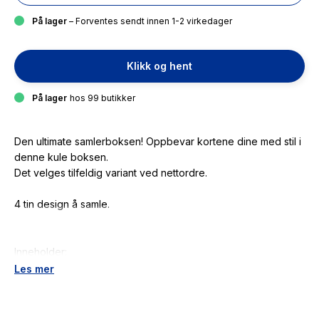
På lager
– Forventes sendt innen 1-2 virkedager
Klikk og hent
På lager
hos 99 butikker
Den ultimate samlerboksen! Oppbevar kortene dine med stil i
denne kule boksen.
Det velges tilfeldig variant ved nettordre.
4 tin design å samle.
Inneholder:
8 boostere
Les mer
3 Limited Edition-kort
1 Golden Baller-kort
1 Online Coin-kort