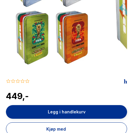
The Housemaid
0.0
star
rating
449,-
Legg i handlekurv
Kjøp med