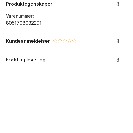
Produktegenskaper
1 sjekkliste-plakat
Varenummer
8051708032291
Kundeanmeldelser
0.0 star rating
Frakt og levering