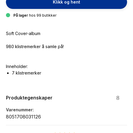
Klikk og hent
På lager
hos 99 butikker
Soft Cover-album
980 klistremerker å samle på!
Inneholder:
7 klistremerker
Produktegenskaper
Varenummer
8051708031126