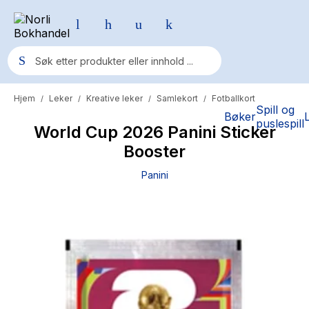
Hjem
Leker
Kreative leker
Samlekort
Fotballkort
/
/
/
/
Populære søk
Spill og
Bøker
puslespill
World Cup 2026 Panini Sticker
Pokemon
Booster
One piece
Panini
Fury Bound - Sable Sorensen
Yesteryear
Elizabeth Strout
Hitster
Hypopressiv trening