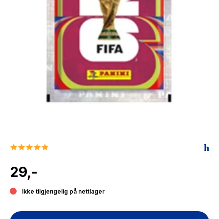
The Housemaid
5.0
star
rating
29,-
Ikke tilgjengelig på nettlager