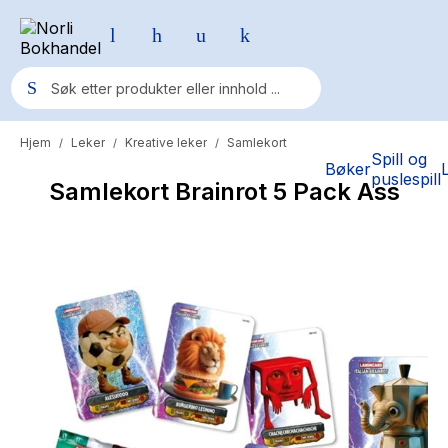
Hjem
Leker
Kreative leker
Samlekort
/
/
/
Populære søk
Spill og
Bøker
puslespill
Samlekort Brainrot 5 Pack Ass
Pokemon
One piece
Fury Bound - Sable Sorensen
Yesteryear
Elizabeth Strout
Hitster
Hypopressiv trening