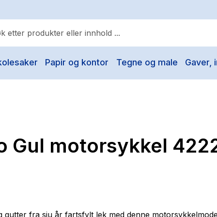
kolesaker
Papir og kontor
Tegne og male
Gaver, i
ulære søk
Pokemon
One piece
Fury Bound - Sable Sorensen
o Gul motorsykkel 422
Yesteryear
Elizabeth Strout
Hitster
Hypopressiv trening
The Housemaid
og gutter fra sju år fartsfylt lek med denne motorsykkelmode