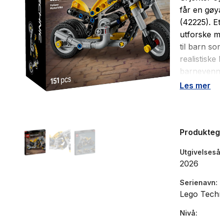
får en gøy
(42225). Et
utforske m
til barn s
realistisk
barnevennl
mestring n
Les mer
instruksjo
Motorsykke
Produkte
Antall d
Utgivelseså
Alder: f
2026
Serienavn
Lego Tech
Nivå