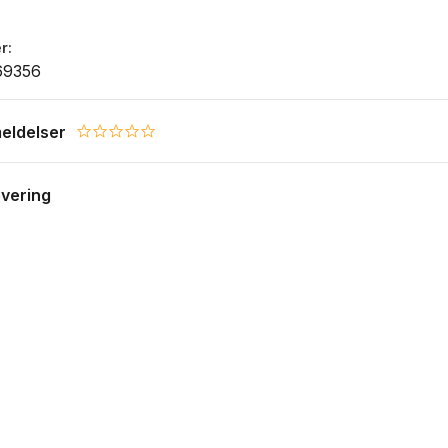
r
69356
eldelser
0.0 star rating
evering