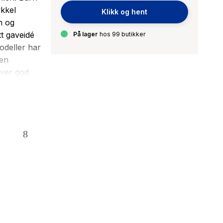
kkel
Klikk og hent
n og
t gaveidé
På lager
hos 99 butikker
odeller har
 en
ever god
ale