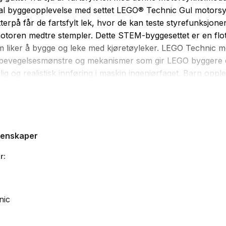
al byggeopplevelse med settet LEGO® Technic Gul motorsy
terpå får de fartsfylt lek, hvor de kan teste styrefunksjone
otoren medtre stempler. Dette STEM-byggesettet er en flot
om liker å bygge og leke med kjøretøyleker. LEGO Technic m
e bevegelsesmønstre og mekanismer som gir LEGO byggere
ig og realistisk innføring i maskin ingeniørfaget. Barn oppl
år de bygger ved hjelp av LEGO Builder appens enkle, digit
ner for zooming, 3D-rotering og sporing av framdrift.
lmodellen er 8 cm høy, 16 cm lang og 6 cm bred.
genskaper
eler: 151
r
ra 7 år
nic