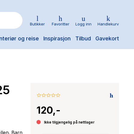
Butikker
Favoritter
Logg inn
Handlekurv
nteriør og reise
Inspirasjon
Tilbud
Gavekort
25
0.0
star
120,-
rating
Ikke tilgjengelig på nettlager
llen. Barn