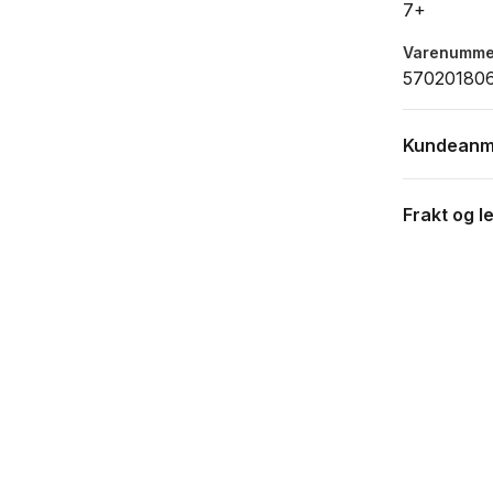
7+
Varenumme
57020180
Kundeanm
Frakt og l