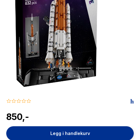
The Housemaid
0.0
star
rating
850,-
Legg i handlekurv