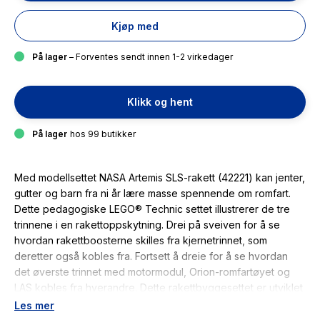
Kjøp med
På lager
– Forventes sendt innen 1-2 virkedager
Klikk og hent
På lager
hos 99 butikker
Med modellsettet NASA Artemis SLS-rakett (42221) kan jenter,
gutter og barn fra ni år lære masse spennende om romfart.
Dette pedagogiske LEGO® Technic settet illustrerer de tre
trinnene i en rakettoppskytning. Drei på sveiven for å se
hvordan rakettboosterne skilles fra kjernetrinnet, som
deretter også kobles fra. Fortsett å dreie for å se hvordan
det øverste trinnet med motormodul, Orion-romfartøyet og
LAS kobles fra hverandre. Dette rakettbyggesettet er utviklet
i samarbeid med NASA og ESA og gir barn muligheten til å
Les mer
lære om oppskytningssystemet som skal sende Orion-