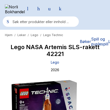
Hjem
Leker
Lego
Lego Technic
/
/
/
Populære søk
Spill og
Bøker
puslespill
Lego NASA Artemis SLS-rakett
Pokemon
42221
One piece
Lego
Fury Bound - Sable Sorensen
2026
Yesteryear
Elizabeth Strout
Hitster
Hypopressiv trening