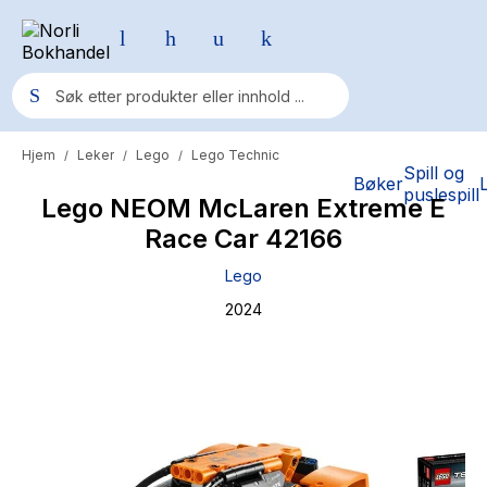
Hjem
Leker
Lego
Lego Technic
/
/
/
Populære søk
Spill og
Bøker
puslespill
Lego NEOM McLaren Extreme E
Pokemon
Race Car 42166
One piece
Lego
Fury Bound - Sable Sorensen
2024
Yesteryear
Elizabeth Strout
Hitster
Hypopressiv trening