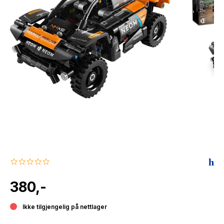
The Housemaid
0.0
star
rating
380,-
Ikke tilgjengelig på nettlager