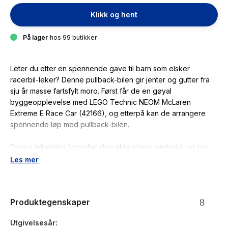
Klikk og hent
På lager
hos 99 butikker
Leter du etter en spennende gave til barn som elsker
racerbil-leker? Denne pullback-bilen gir jenter og gutter fra
sju år masse fartsfylt moro. Først får de en gøyal
byggeopplevelse med LEGO Technic NEOM McLaren
Extreme E Race Car (42166), og etterpå kan de arrangere
spennende løp med pullback-bilen.
Denne lekebilen formidler den ekte bilens særtrekk og har
blant annet digre terrengdekk, en iøynefallende fargedesign
Les mer
og autentiske partnerlogoer. Barn kan ta på seg rollen som
Extreme E-sjåfør og leke at de deltar i billøp på eksotiske
steder over hele verden. Settet passer som gøyal gave til
Produktegenskaper
bursdag eller andre anledninger, til barn som elsker kjøretøy
og lekebiler.
Utgivelsesår