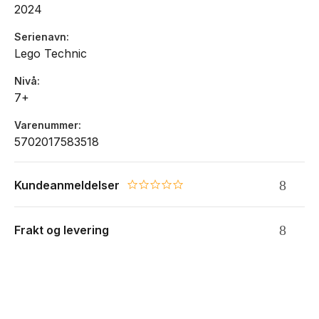
2024
Bilen er 8 cm høy, 18 cm lang og 10 cm bred.
Serienavn
Antall deler: 252
Lego Technic
Alder: fra 7 år
Nivå
7+
Varenummer
5702017583518
Kundeanmeldelser
0.0 star rating
Frakt og levering