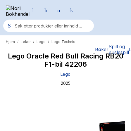
Hjem
Leker
Lego
Lego Technic
/
/
/
Populære søk
Spill og
Bøker
puslespill
Lego Oracle Red Bull Racing RB20
Pokemon
F1-bil 42206
One piece
Lego
Fury Bound - Sable Sorensen
2025
Yesteryear
Elizabeth Strout
Hitster
Hypopressiv trening