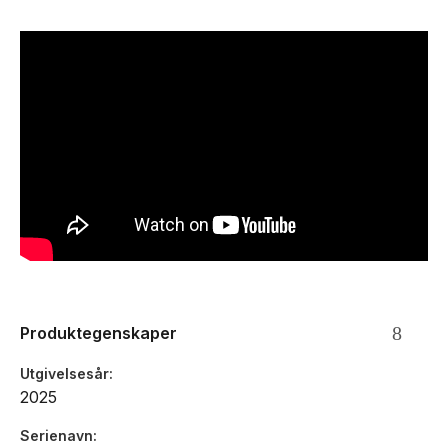
motordekselet for å se nærmere på V6-motoren som har
bevegelige stempler. Spoileren kan justeres for å etterligne
DRS. Etterpå kan du stille ut bilen for å vise hele verden at du
er en ekte F1-fan.
LEGO® F1 bilen er 14 cm høy, 63 cm lang og 24 cm bred.
Antall deler: 1639
Alder: fra 18 år
Produktegenskaper
Utgivelsesår
2025
Serienavn