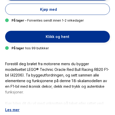
Kjøp med
På lager
– Forventes sendt innen 1-2 virkedager
Klikk og hent
På lager
hos 99 butikker
Forestill deg brølet fra motorene mens du bygger
modellsettet LEGO® Technic Oracle Red Bull Racing RB20 F1-
bil (42206). Ta byggeutfordringen, og sett sammen alle
elementene og funksjonene på denne 1:8-skalamodellen av
en F1-bil med ikonisk dekor, dekk med trykk og autentiske
funksjoner.
Kjør bilen dit du vil med vriknotten på taket eller rattet ved
førerplassen. Test ut støtdempingen på for- og bakhjulene
Les mer
før du utforsker totrinns girkassen og differensialen og tar av