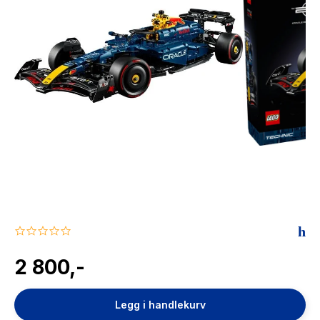
The Housemaid
0.0
star
rating
2 800,-
Legg i handlekurv