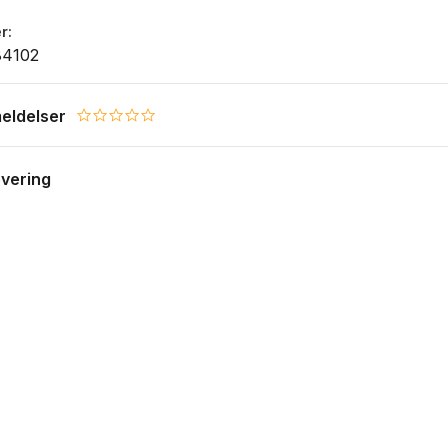
r
84102
eldelser
0.0 star rating
evering