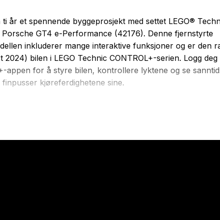
a ti år et spennende byggeprosjekt med settet LEGO® Techn
 Porsche GT4 e-Performance (42176). Denne fjernstyrte
dellen inkluderer mange interaktive funksjoner og er den r
t 2024) bilen i LEGO Technic CONTROL+-serien. Logg deg
ppen for å styre bilen, kontrollere lyktene og se sanntid
finpusser kjøreferdighetene sine.
øyal byggeopplevelse kan barn teste ut lekeporschen og kj
 bakover ved hjelp av den tøffe fjernkontrollen. Den detalje
sjoner, inkludert dører som kan åpnes, og fungerende lys
n er 10 cm høy, 37 cm lang og 15 cm bred.
eler: 834
ra 10 år