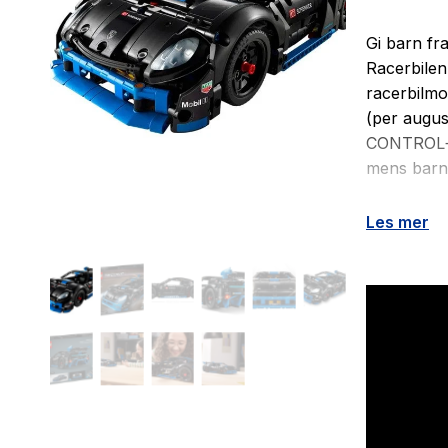
Gi barn fr
Racerbilen
racerbilmo
(per augus
CONTROL+-a
mens barn 
Etter en g
Les mer
forover og
mange funk
Modellbile
Antall d
Alder: f