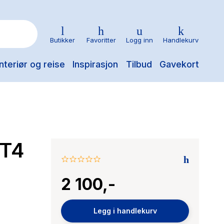
Butikker
Favoritter
Logg inn
Handlekurv
nteriør og reise
Inspirasjon
Tilbud
Gavekort
GT4
0.0
star
2 100,-
rating
Legg i handlekurv