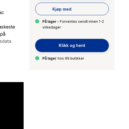
Kjøp med
ic
På lager
– Forventes sendt innen 1-2
askeste
virkedager
 på
sdata
Klikk og hent
På lager
hos 99 butikker
øre den
rte har
.