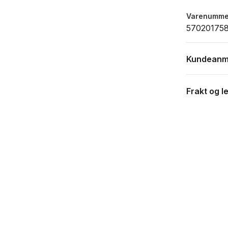
Varenumme
57020175
Kundeanm
Frakt og l