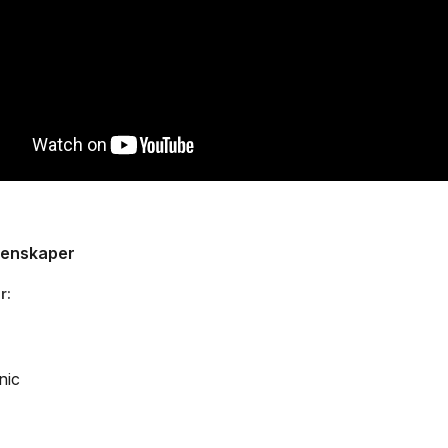
genskaper
r
nic