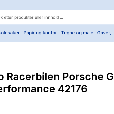
kolesaker
Papir og kontor
Tegne og male
Gaver, i
ulære søk
Pokemon
One piece
Fury Bound - Sable Sorensen
o Racerbilen Porsche 
Yesteryear
Elizabeth Strout
erformance 42176
Hitster
Hypopressiv trening
The Housemaid