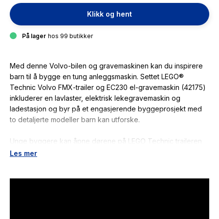
Klikk og hent
På lager
hos 99 butikker
Med denne Volvo-bilen og gravemaskinen kan du inspirere
barn til å bygge en tung anleggsmaskin. Settet LEGO®
Technic Volvo FMX-trailer og EC230 el-gravemaskin (42175)
inkluderer en lavlaster, elektrisk lekegravemaskin og
ladestasjon og byr på et engasjerende byggeprosjekt med
to detaljerte modeller barn kan utforske.
Unge byggere kan åpne dørene på LEGO Technic traileren
og vippe førerhuset framover for å se den sekssylindrede
Les mer
motoren med bevegelige stempler. Etterpå kan de
manøvrere trailerenpå plass, ta av tilhengeren og vippe ned
rampen for å kjøre gravemaskinen ned på bakken.
Gravemaskinleken har mange detaljer og dører som kan
åpnes. Overvognen kan roteres 360 grader på larveføttene,