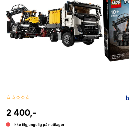
The Housemaid
0.0
star
rating
2 400,-
Ikke tilgjengelig på nettlager