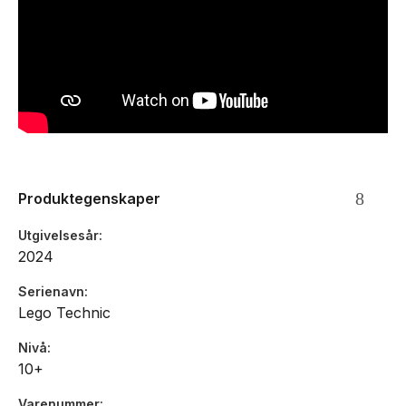
og skuffen kan heves og senkes ved hjelp av den
pneumatiske pumpen. Barn som liker byggeplasser, kan leke
at de jobber der og bruke skuffen og kjettingene til å løfte
og senke ladestasjonen.
Antall deler: 2274
Alder: fra 10 år
Produktegenskaper
Utgivelsesår
2024
Serienavn
Lego Technic
Nivå
10+
Varenummer