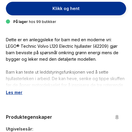
Klikk og hent
På lager
hos 99 butikker
Dette er en anleggsleke for barn med en moderne vri:
LEGO® Technic Volvo L120 Electric hjullaster (42209) gjør
barn bevisste på spørsmål omkring grønn energi mens de
bygger og leker med den detaljerte modellen.
Barn kan teste ut leddstyringsfunksjonen ved å sette
hjullasterleken i arbeid. De kan heve, senke og tippe skuffen
før de åpner motordekselet for å inspisere de tre roterende
tannhjulene. Modellen er ikke motorisert, så barn kan bruke
Les mer
fantasien når de leker at de lader opp hjullasteren.
Hjullaster-lekemodellen er 14 cm høy, 35 cm lang og 11 cm
Produktegenskaper
bred.
Utgivelsesår
Antall deler: 973