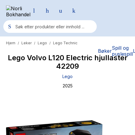
Hjem
Leker
Lego
Lego Technic
/
/
/
Populære søk
Spill og
Bøker
puslespill
Lego Volvo L120 Electric hjullaster
Pokemon
42209
One piece
Lego
Fury Bound - Sable Sorensen
2025
Yesteryear
Elizabeth Strout
Hitster
Hypopressiv trening