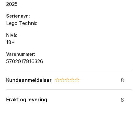
2025
Alder: fra 9 år
Serienavn
Lego Technic
Nivå
18+
Varenummer
5702017816326
Kundeanmeldelser
0.0 star rating
Frakt og levering