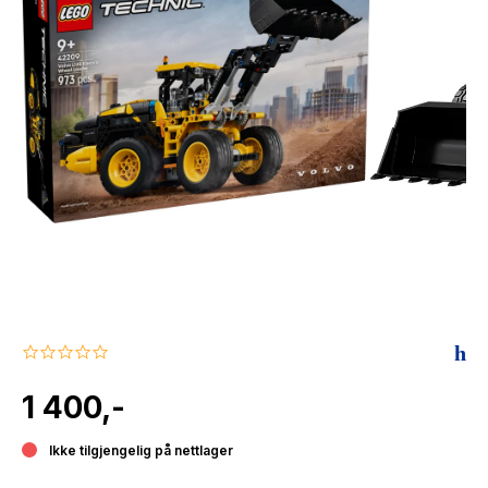
The Housemaid
0.0
star
rating
1 400,-
Ikke tilgjengelig på nettlager