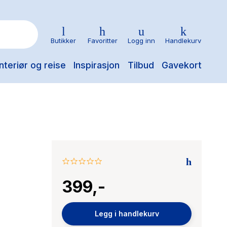
Butikker
Favoritter
Logg inn
Handlekurv
nteriør og reise
Inspirasjon
Tilbud
Gavekort
0.0
star
399,-
rating
Legg i handlekurv