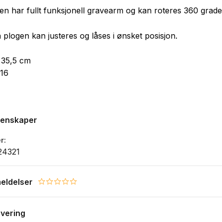
en har fullt funksjonell gravearm og kan roteres 360 grade
plogen kan justeres og låses i ønsket posisjon.
 35,5 cm
:16
genskaper
r
24321
eldelser
0.0 star rating
evering