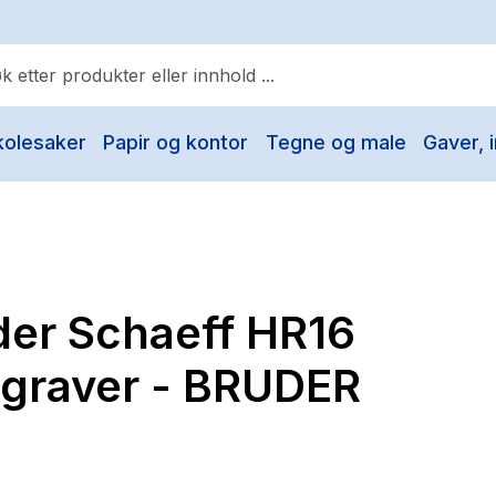
kolesaker
Papir og kontor
Tegne og male
Gaver, i
ulære søk
Pokemon
One piece
Fury Bound - Sable Sorensen
der Schaeff HR16
Yesteryear
Elizabeth Strout
igraver - BRUDER
Hitster
Hypopressiv trening
The Housemaid