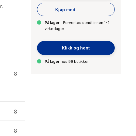
r.
Kjøp med
På lager
– Forventes sendt innen 1-2
virkedager
Klikk og hent
På lager
hos 99 butikker