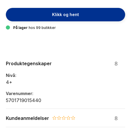
Klikk og hent
På lager
hos 99 butikker
Produktegenskaper
Nivå
4+
Varenummer
5701719015440
Kundeanmeldelser
0.0 star rating