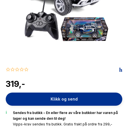
The Housemaid
0.0
star
rating
319,-
Klikk og send
Sendes fra butikk – En eller flere av våre butikker har varen på
lager og kan sende den til deg!
Vipps-krav sendes fra butikk. Gratis frakt på ordre fra 299,-