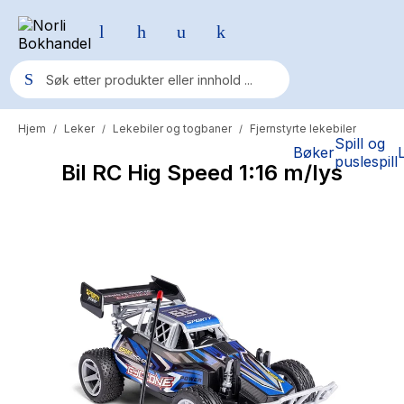
Hjem
Leker
Lekebiler og togbaner
Fjernstyrte lekebiler
/
/
/
Populære søk
Spill og
Bøker
puslespill
Bil RC Hig Speed 1:16 m/lys
Pokemon
One piece
Fury Bound - Sable Sorensen
Yesteryear
Elizabeth Strout
Hitster
Hypopressiv trening