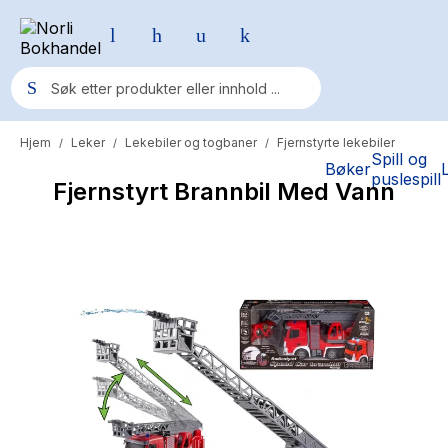
Hjem
Leker
Lekebiler og togbaner
Fjernstyrte lekebiler
/
/
/
Populære søk
Spill og
Bøker
puslespill
Fjernstyrt Brannbil Med Vann
Pokemon
One piece
Fury Bound - Sable Sorensen
Yesteryear
Elizabeth Strout
Hitster
Hypopressiv trening