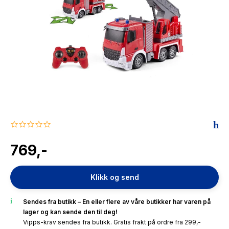
The Housemaid
0.0
star
rating
769,-
Klikk og send
Sendes fra butikk – En eller flere av våre butikker har varen på
lager og kan sende den til deg!
Vipps-krav sendes fra butikk. Gratis frakt på ordre fra 299,-