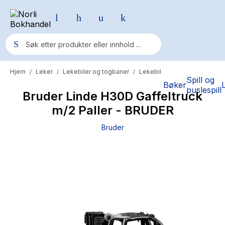
Hjem
Leker
Lekebiler og togbaner
Lekebil
/
/
/
Populære søk
Spill og
Bøker
puslespill
Bruder Linde H30D Gaffeltruck
Pokemon
m/2 Paller - BRUDER
One piece
Bruder
Fury Bound - Sable Sorensen
Yesteryear
Elizabeth Strout
Hitster
Hypopressiv trening