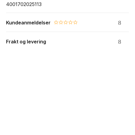
4001702025113
Kundeanmeldelser
0.0 star rating
Frakt og levering