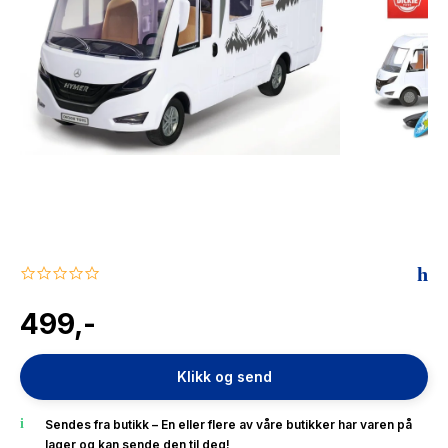
The Housemaid
0.0
star
rating
499,-
Klikk og send
Sendes fra butikk – En eller flere av våre butikker har varen på
lager og kan sende den til deg!