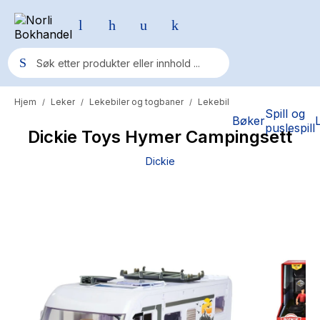
Hjem
Leker
Lekebiler og togbaner
Lekebil
/
/
/
Populære søk
Spill og
Bøker
puslespill
Dickie Toys Hymer Campingsett
Pokemon
Dickie
One piece
Fury Bound - Sable Sorensen
Yesteryear
Elizabeth Strout
Hitster
Hypopressiv trening