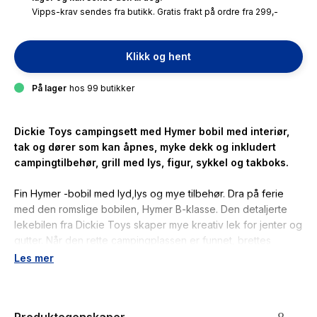
Vipps-krav sendes fra butikk. Gratis frakt på ordre fra 299,-
Klikk og hent
På lager
hos 99 butikker
Dickie Toys campingsett med Hymer bobil med interiør,
tak og dører som kan åpnes, myke dekk og inkludert
campingtilbehør, grill med lys, figur, sykkel og takboks.
Fin Hymer -bobil med lyd,lys og mye tilbehør. Dra på ferie
med den romslige bobilen, Hymer B-klasse. Den detaljerte
lekebilen fra Dickie Toys skaper mye kreativ lek for jenter og
gutter. Når den rette campingplassen er funnet, brettes
sidepanelet på bobilen ned og bare fantasien setter
Les mer
grenser? Hvem tar seg av grillen? Hvem tar surfebrettet ut av
takboksen? Hvem dekker bordet?