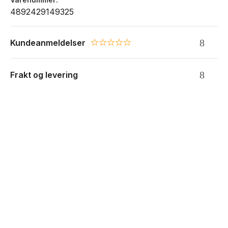
4892429149325
Kundeanmeldelser
0.0 star rating
Frakt og levering