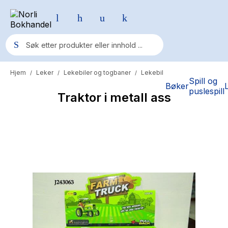
Hjem
Leker
Lekebiler og togbaner
Lekebil
/
/
/
Populære søk
Spill og
Bøker
puslespill
Traktor i metall ass
Pokemon
One piece
Fury Bound - Sable Sorensen
Yesteryear
Elizabeth Strout
Hitster
Hypopressiv trening