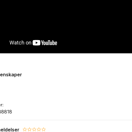
genskaper
r
88818
eldelser
0.0 star rating