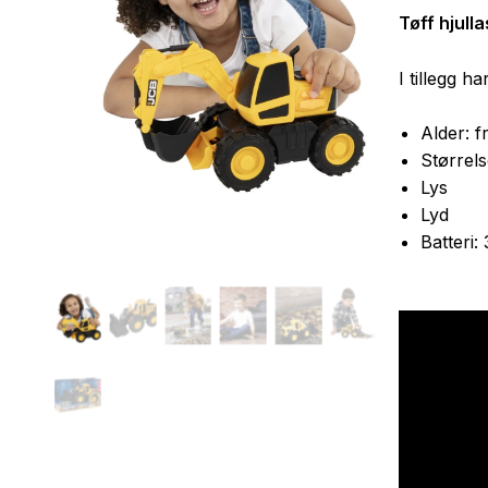
Tøff hjull
I tillegg h
Alder: f
Størrel
Lys
Lyd
Batteri: