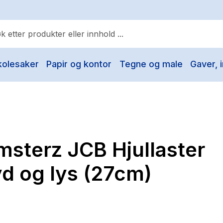
kolesaker
Papir og kontor
Tegne og male
Gaver, i
ulære søk
Pokemon
One piece
Fury Bound - Sable Sorensen
msterz JCB Hjullaster
Yesteryear
Elizabeth Strout
d og lys (27cm)
Hitster
Hypopressiv trening
The Housemaid