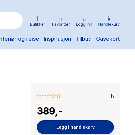
Butikker
Favoritter
Logg inn
Handlekurv
nteriør og reise
Inspirasjon
Tilbud
Gavekort
0.0
star
389,-
rating
Legg i handlekurv