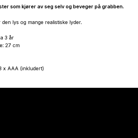
aster som kjører av seg selv og beveger på grabben.
ar den lys og mange realistiske lyder.
ra 3 år
se: 27 cm
 3 x AAA (inkludert)