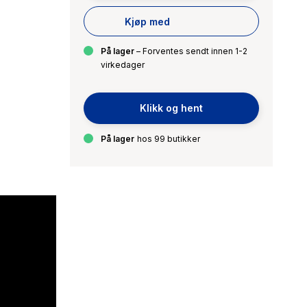
Kjøp med
På lager
– Forventes sendt innen 1-2
virkedager
Klikk og hent
På lager
hos 99 butikker