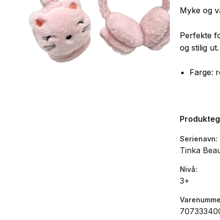
Myke og va
Perfekte f
og stilig u
Farge: 
Produkte
Serienavn
Tinka Bea
Nivå
3+
Varenumme
70733340