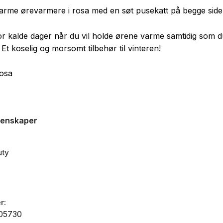
rme ørevarmere i rosa med en søt pusekatt på begge side
or kalde dager når du vil holde ørene varme samtidig som d
t. Et koselig og morsomt tilbehør til vinteren!
rosa
genskaper
uty
r
05730