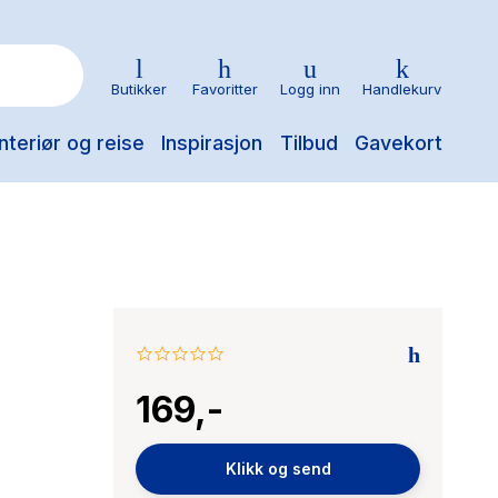
Butikker
Favoritter
Logg inn
Handlekurv
nteriør og reise
Inspirasjon
Tilbud
Gavekort
0.0
star
169,-
rating
Klikk og send