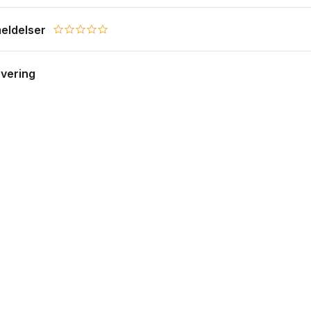
eldelser
0.0 star rating
evering