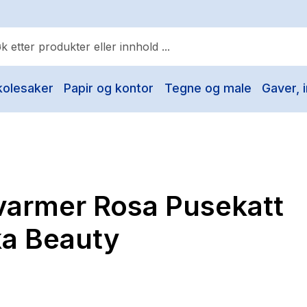
kolesaker
Papir og kontor
Tegne og male
Gaver, i
ulære søk
Pokemon
One piece
Fury Bound - Sable Sorensen
varmer Rosa Pusekatt
Yesteryear
Elizabeth Strout
ka Beauty
Hitster
Hypopressiv trening
The Housemaid