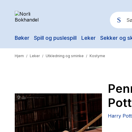
Bøker
Spill og puslespill
Leker
Sekker og s
Pop
Hjem
Leker
Utkledning og sminke
Kostyme
/
/
/
Penn
Pot
Harry Pott