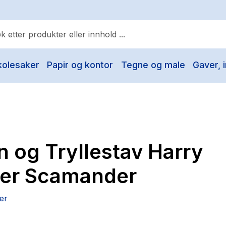
kolesaker
Papir og kontor
Tegne og male
Gaver, i
ulære søk
Pokemon
One piece
Fury Bound - Sable Sorensen
 og Tryllestav Harry
Yesteryear
Elizabeth Strout
ter Scamander
Hitster
er
Hypopressiv trening
The Housemaid