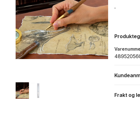
.
Produkte
Varenumme
48952056
Kundeanm
Frakt og l