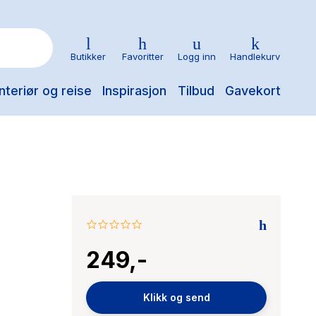
Butikker
Favoritter
Logg inn
Handlekurv
nteriør og reise
Inspirasjon
Tilbud
Gavekort
0.0
star
249,-
rating
Klikk og send