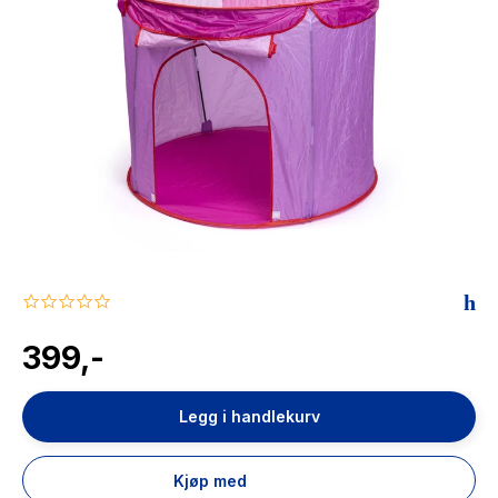
The Housemaid
0.0
star
rating
399,-
Legg i handlekurv
Kjøp med