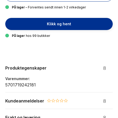
På lager
– Forventes sendt innen 1-2 virkedager
Klikk og hent
På lager
hos 99 butikker
Produktegenskaper
Varenummer
5701719242181
Kundeanmeldelser
0.0 star rating
Frakt og levering