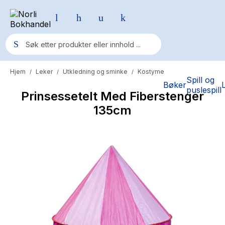
Hjem
Leker
Utkledning og sminke
Kostyme
/
/
/
Populære søk
Spill og
Bøker
puslespill
Prinsessetelt Med Fiberstenger
Pokemon
135cm
One piece
Fury Bound - Sable Sorensen
Yesteryear
Elizabeth Strout
Hitster
Hypopressiv trening