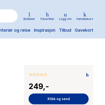
Butikker
Favoritter
Logg inn
Handlekurv
nteriør og reise
Inspirasjon
Tilbud
Gavekort
0.0
star
249,-
rating
Klikk og send