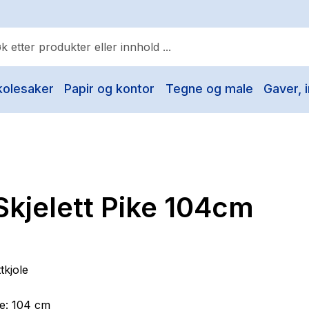
kolesaker
Papir og kontor
Tegne og male
Gaver, i
ulære søk
Pokemon
One piece
Fury Bound - Sable Sorensen
Skjelett Pike 104cm
Yesteryear
Elizabeth Strout
Hitster
tkjole
Hypopressiv trening
se: 104 cm
The Housemaid