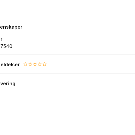
genskaper
r
27540
eldelser
0.0 star rating
evering