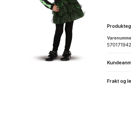
Produkte
Varenumme
57017194
Kundeanm
Frakt og l